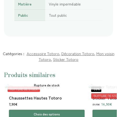
Matière
Vinyle imperméable
Public
Tout public
Catégories :
Accessoire Totoro
,
Décoration Totoro
,
Mon voisin
Totoro
,
Sticker Totoro
Produits similaires
Rupture de stock
RUPTURE DE STOCK
-30%
RUPTURE DE ST
Chaussettes Hautes Totoro
Sticker Toto
7,90
€
14,90
€
21,15
€
Choix des options