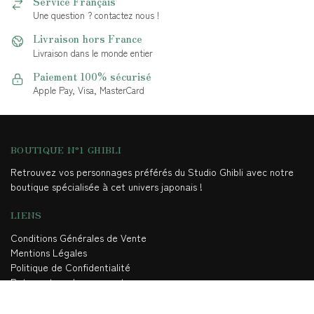
Service Français
Une question ? contactez nous !
Livraison hors France
Livraison dans le monde entier
Paiement 100% sécurisé
Apple Pay, Visa, MasterCard
BOUTIQUE N°1 GHIBLI
Retrouvez vos personnages préférés du Studio Ghibli avec notre
boutique spécialisée à cet univers japonais !
LIENS
Conditions Générales de Vente
Mentions Légales
Politique de Confidentialité
Retour et remboursement
AUTRE