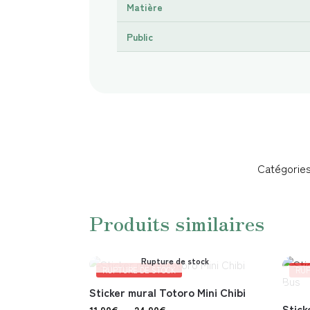
Matière
Public
Catégories
Produits similaires
Rupture de stock
RUPTURE DE STOCK
RUP
Sticker mural Totoro Mini Chibi
Stick
11,90
€
–
24,90
€