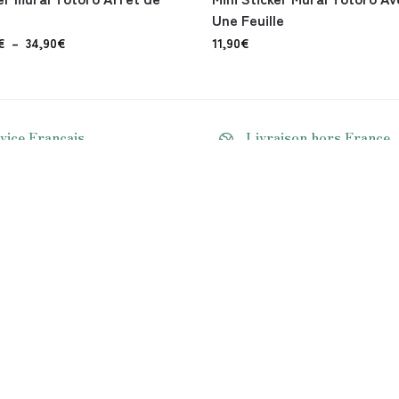
Une Feuille
€
–
34,90
€
11,90
€
vice Français
Livraison hors France
question ? contactez nous !
Livraison dans le monde ent
AUTRE
ons Générales de Vente
Contact
s Légales
Blog
 de Confidentialité
Qui sommes-nous
et remboursement
Partenariat