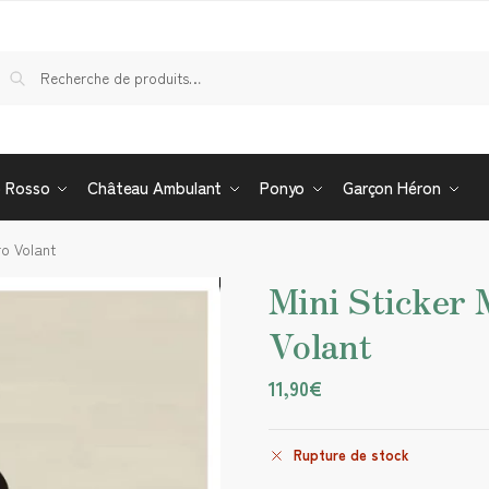
Re
o Rosso
Château Ambulant
Ponyo
Garçon Héron
ro Volant
Mini Sticker 
Volant
11,90
€
Rupture de stock