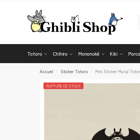
Totoro
Chihiro
Mononoké
Kiki
Porc
Accueil
Sticker Totoro
Mini Sticker Mural Toto
/
/
RUPTURE DE STOCK