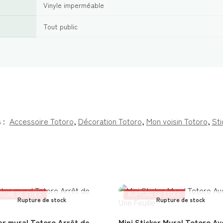
Vinyle imperméable
Tout public
 :
Accessoire Totoro
,
Décoration Totoro
,
Mon voisin Totoro
,
Sti
TURE DE STOCK
RUPTURE DE STOCK
Rupture de stock
Rupture de stock
er mural Totoro Arrêt de
Mini Sticker Mural Totoro Av