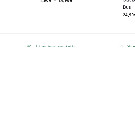
Bus
24,90
Livraison gratuite
Ser
sans minimum d'achat
Une 
BOUTIQUE N°1 GHIBLI
LIENS
Retrouvez vos personnages préférés
Conditi
du Studio Ghibli avec notre boutique
Mention
spécialisée à cet univers japonais !
Politique
Retour 