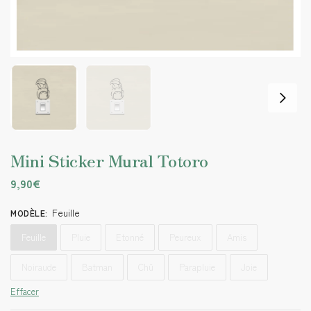
Mini Sticker Mural Totoro
9,90
€
Feuille
MODÈLE
:
Feuille
Pluie
Etonné
Peureux
Amis
Noiraude
Batman
Chû
Parapluie
Joie
Effacer