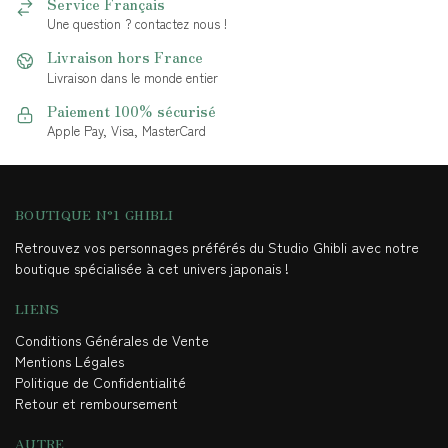
Service Français
Une question ? contactez nous !
Livraison hors France
Livraison dans le monde entier
Paiement 100% sécurisé
Apple Pay, Visa, MasterCard
BOUTIQUE N°1 GHIBLI
Retrouvez vos personnages préférés du Studio Ghibli avec notre
boutique spécialisée à cet univers japonais !
LIENS
Conditions Générales de Vente
Mentions Légales
Politique de Confidentialité
Retour et remboursement
AUTRE