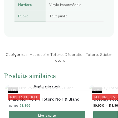
Matière
Vinyle imperméable
Public
Tout public
Catégories :
Accessoire Totoro
,
Décoration Totoro
,
Sticker
Totoro
Produits similaires
Rupture de stock
-30%
-30%
RUPTURE DE STOCK
RUPTURE DE ST
Plaid Mon Voisin Totoro Noir & Blanc
Cosplay Toto
79,90
€
89,90
€
–
119,90
113,45
€
Lire la suite