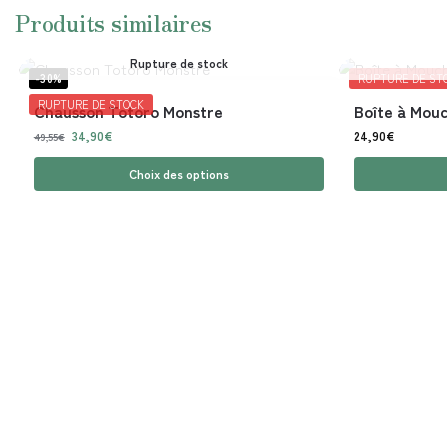
Produits similaires
Rupture de stock
-30%
RUPTURE DE ST
RUPTURE DE STOCK
Chausson Totoro Monstre
Boîte à Mouc
34,90
€
24,90
€
49,55
€
Choix des options