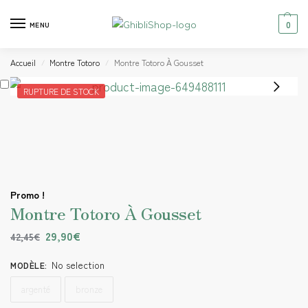
0
MENU
Accueil
Montre Totoro
Montre Totoro À Gousset
/
/
RUPTURE DE STOCK
Promo !
Montre Totoro À Gousset
29,90
€
42,45
€
No selection
MODÈLE
:
argenté
bronze