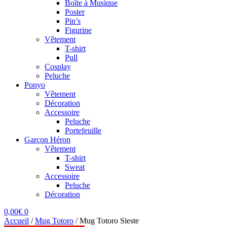
Boîte à Musique
Poster
Pin’s
Figurine
Vêtement
T-shirt
Pull
Cosplay
Peluche
Ponyo
Vêtement
Décoration
Accessoire
Peluche
Portefeuille
Garçon Héron
Vêtement
T-shirt
Sweat
Accessoire
Peluche
Décoration
0,00
€
0
Accueil
/
Mug Totoro
/
Mug Totoro Sieste