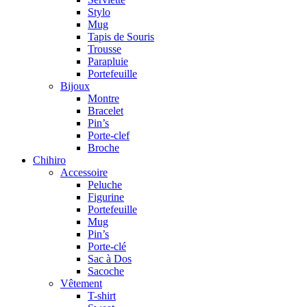
Stylo
Mug
Tapis de Souris
Trousse
Parapluie
Portefeuille
Bijoux
Montre
Bracelet
Pin’s
Porte-clef
Broche
Chihiro
Accessoire
Peluche
Figurine
Portefeuille
Mug
Pin’s
Porte-clé
Sac à Dos
Sacoche
Vêtement
T-shirt