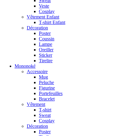
Sweat
Veste
Cosplay
Vêtement Enfant
T-shirt Enfant
Décoration
Poster
Coussin
Lampe
Oreiller
Sticker
Tirelire
Mononoké
Accessoire
Mug
Peluche
Figurine
Portefeuilles
Bracelet
Vêtement
T-shirt
Sweat
Cosplay
Décoration
Poster