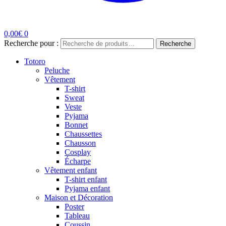
0,00
€
0
Recherche pour :
Recherche
Totoro
Peluche
Vêtement
T-shirt
Sweat
Veste
Pyjama
Bonnet
Chaussettes
Chausson
Cosplay
Écharpe
Vêtement enfant
T-shirt enfant
Pyjama enfant
Maison et Décoration
Poster
Tableau
Coussin