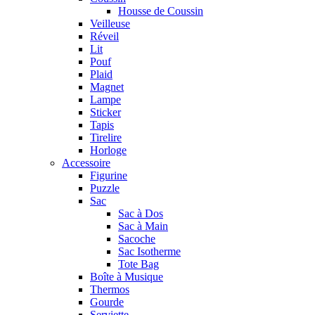
Housse de Coussin
Veilleuse
Réveil
Lit
Pouf
Plaid
Magnet
Lampe
Sticker
Tapis
Tirelire
Horloge
Accessoire
Figurine
Puzzle
Sac
Sac à Dos
Sac à Main
Sacoche
Sac Isotherme
Tote Bag
Boîte à Musique
Thermos
Gourde
Serviette