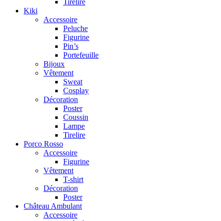
Tirelire
Kiki
Accessoire
Peluche
Figurine
Pin’s
Portefeuille
Bijoux
Vêtement
Sweat
Cosplay
Décoration
Poster
Coussin
Lampe
Tirelire
Porco Rosso
Accessoire
Figurine
Vêtement
T-shirt
Décoration
Poster
Château Ambulant
Accessoire