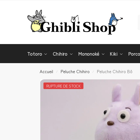
Totoro
Chihiro
Mononoké
Kiki
Porc
Accueil
Peluche Chihiro
Peluche Chihiro Bô
/
/
RUPTURE DE STOCK