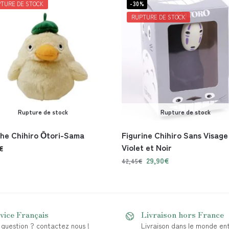
TURE DE STOCK
-30%
RUPTURE DE STOCK
Rupture de stock
Rupture de stock
he Chihiro Ōtori-Sama
Figurine Chihiro Sans Visage
Violet et Noir
€
29,90
€
42,45
€
vice Français
Livraison hors France
question ? contactez nous !
Livraison dans le monde ent