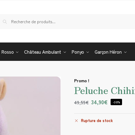
Re
o Rosso
Château Ambulant
Ponyo
Garçon Héron
Promo !
Peluche Chihi
34,90
€
49,55
€
-30%
Rupture de stock