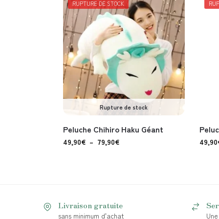
RUPTURE DE STOCK
RUP
Rupture de stock
Peluche Chihiro Haku Géant
Peluc
49,90
€
–
79,90
€
49,90
Livraison gratuite
Ser
sans minimum d'achat
Une 