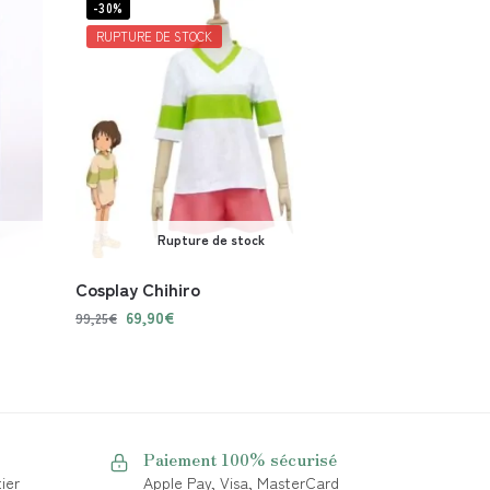
-30%
RUPTURE DE STOCK
Rupture de stock
Cosplay Chihiro
69,90
€
99,25
€
Paiement 100% sécurisé
ier
Apple Pay, Visa, MasterCard