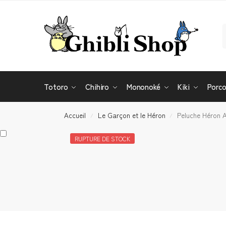
Totoro
Chihiro
Mononoké
Kiki
Porc
Accueil
Le Garçon et le Héron
Peluche Héron 
/
/
RUPTURE DE STOCK