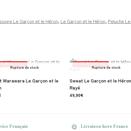
soire Le Garçon et le Héron
,
Le Garçon et le Héron
,
Peluche Le
TURE DE STOCK
RUPTURE DE STOCK
Rupture de stock
Rupture de stock
 Warawara Le Garçon et le
Sweat Le Garçon et le Héro
n
Rayé
€
49,90
€
vice Français
Livraison hors France