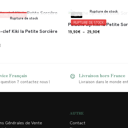
Rupture de stock
TURE DE STOCK
-29%
Rupture de stock
RUPTURE DE STOCK
Peluche Jiji Kiki la Petite So
-clef Kiki la Petite Sorcière
19,90
€
–
29,90
€
€
vice Français
Livraison hors France
question ? contactez nous !
Livraison dans le monde ent
AUTRE
ons Générales de Vente
Contact