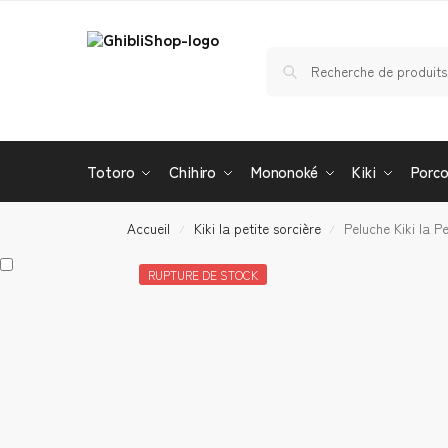
Totoro
Chihiro
Mononoké
Kiki
Porc
Accueil
Kiki la petite sorcière
Peluche Kiki la P
/
/
RUPTURE DE STOCK