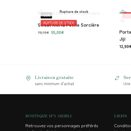
Rupture de stock
-30%
RUP
RUPTURE DE STOCK
Sweat Kiki la Petite Sorcière
Porte
55,00
€
78,10
€
Jiji
12,90
Livraison gratuite
Ser
sans minimum d'achat
Une 
BOUTIQUE N°1 GHIBLI
LIENS
Retrouvez vos personnages préférés
Conditi