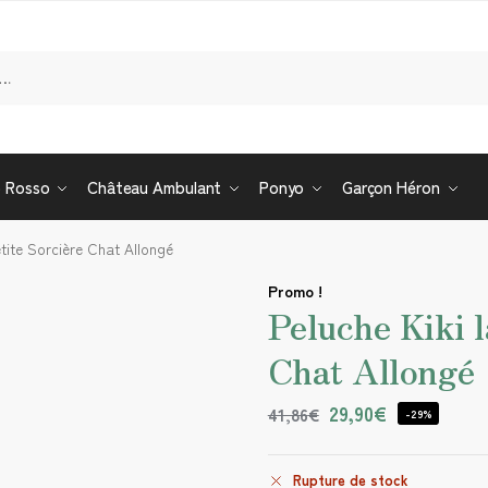
Re
o Rosso
Château Ambulant
Ponyo
Garçon Héron
etite Sorcière Chat Allongé
Promo !
Peluche Kiki l
Chat Allongé
29,90
€
41,86
€
-29%
Rupture de stock