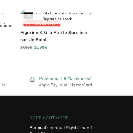
-7%
Rupture de stock
RUPTURE DE STOCK
rcière
Figurine Kiki la Petite Sorcière
sur Un Balai
25,90
€
27,86
€
Paiement 100% sécurisé
ier
Apple Pay, Visa, MasterCard
NOUS CONTACTER
Par mail
: contact@ghiblishop.fr