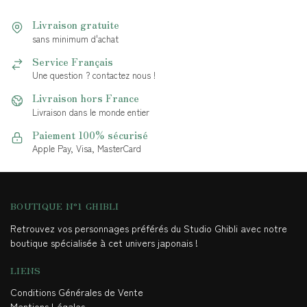
Livraison gratuite
sans minimum d'achat
Service Français
Une question ? contactez nous !
Livraison hors France
Livraison dans le monde entier
Paiement 100% sécurisé
Apple Pay, Visa, MasterCard
BOUTIQUE N°1 GHIBLI
Retrouvez vos personnages préférés du Studio Ghibli avec notre
boutique spécialisée à cet univers japonais !
LIENS
Conditions Générales de Vente
Mentions Légales