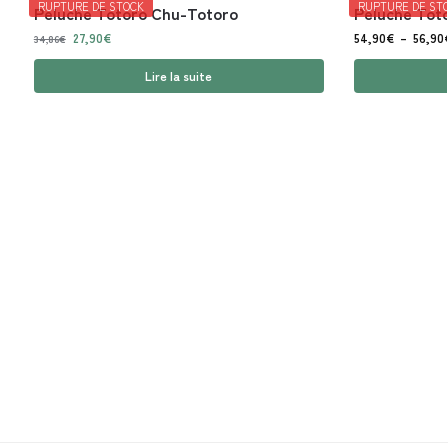
RUPTURE DE STOCK
RUPTURE DE ST
Peluche Totoro Chu-Totoro
Peluche Tot
27,90
€
54,90
€
–
56,90
34,86
€
Lire la suite