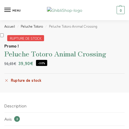
0
MENU
Accueil
Peluche Totoro
Peluche Totoro Animal Crossing
/
/
RUPTURE DE STOCK
Promo !
Peluche Totoro Animal Crossing
39,90
€
56,65
€
-30%
Rupture de stock
Description
Avis
0