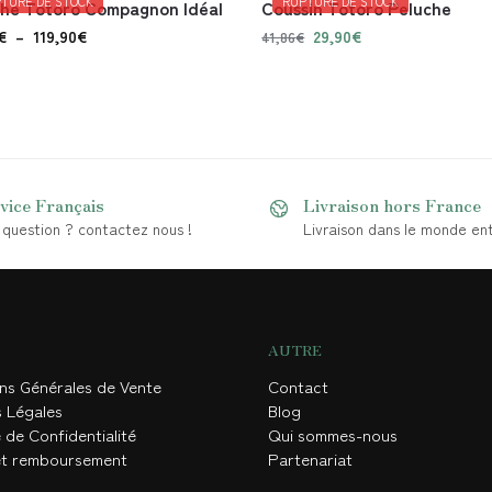
TURE DE STOCK
RUPTURE DE STOCK
che Totoro Compagnon Idéal
Coussin Totoro Peluche
€
–
119,90
€
29,90
€
41,86
€
vice Français
Livraison hors France
question ? contactez nous !
Livraison dans le monde ent
AUTRE
ons Générales de Vente
Contact
s Légales
Blog
 de Confidentialité
Qui sommes-nous
et remboursement
Partenariat