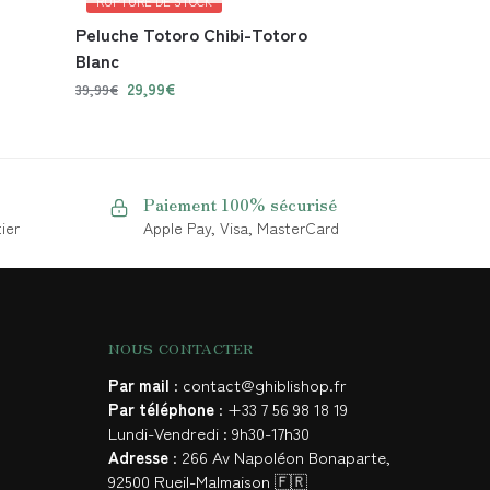
RUPTURE DE STOCK
Peluche Totoro Chibi-Totoro
Blanc
29,99
€
39,99
€
Paiement 100% sécurisé
ier
Apple Pay, Visa, MasterCard
NOUS CONTACTER
Par mail
: contact@ghiblishop.fr
Par téléphone
: +33 7 56 98 18 19
Lundi-Vendredi : 9h30-17h30
Adresse
: 266 Av Napoléon Bonaparte,
92500 Rueil-Malmaison 🇫🇷