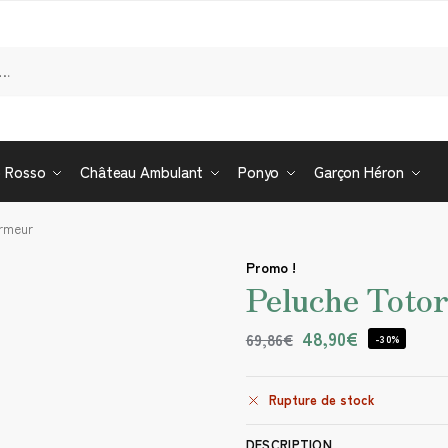
Re
o Rosso
Château Ambulant
Ponyo
Garçon Héron
rmeur
Promo !
Peluche Toto
48,90
€
69,86
€
-30%
Rupture de stock
DESCRIPTION