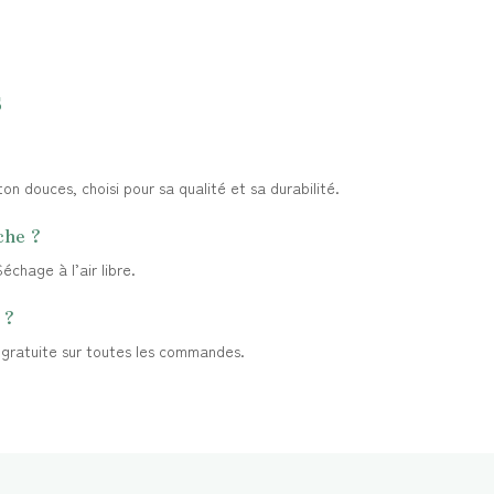
s
n douces, choisi pour sa qualité et sa durabilité.
che ?
chage à l’air libre.
 ?
t gratuite sur toutes les commandes.