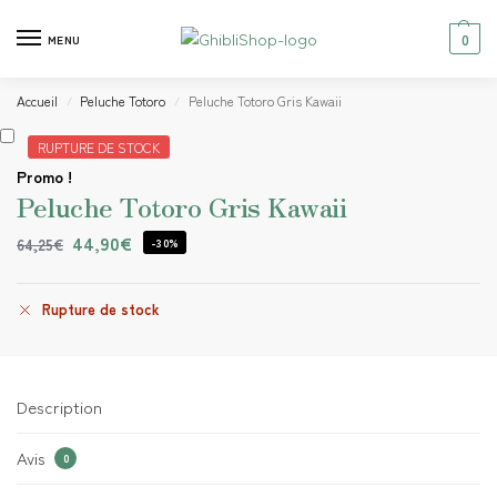
0
MENU
Accueil
Peluche Totoro
Peluche Totoro Gris Kawaii
/
/
RUPTURE DE STOCK
Promo !
Peluche Totoro Gris Kawaii
44,90
€
64,25
€
-30%
Rupture de stock
Description
Avis
0