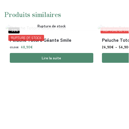
Produits similaires
Rupture de stock
-30%
RUPTURE DE ST
RUPTURE DE STOCK
Peluche Totoro Géante Smile
Peluche Tot
48,90
€
24,90
€
–
54,90
69,86
€
Lire la suite