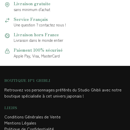
Livraison gratuite
sans minimum d'achat
Service Français
Une question ? contactez nous !
Livraison hors France
Livraison dans le monde entier
Paiement 100% sécurisé
Apple Pay, Visa, MasterCard
BOUTIQUE N°1 GHIBLI
Retrouvez vos personnages préférés du Studio Ghibli avec notre
boutique spécialisée à cet univers japonais !
LIENS
Conditions Générales de Vente
Mentions Légales
Politique de Confidentialité