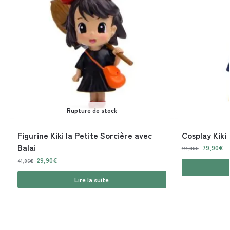
Rupture de stock
Figurine Kiki la Petite Sorcière avec
Cosplay Kiki 
Balai
79,90
€
111,86
€
29,90
€
41,86
€
Lire la suite