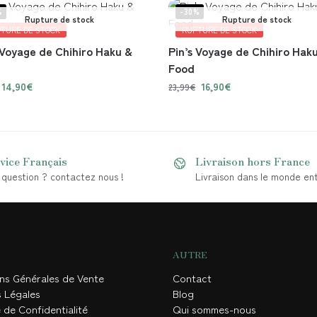
%
-30%
Rupture de stock
Rupture de stock
TURE DE STOCK
RUPTURE DE STOCK
 Voyage de Chihiro Haku &
Pin’s Voyage de Chihiro Hak
Food
14,90
€
16,90
€
23,99
€
vice Français
Livraison hors France
question ? contactez nous !
Livraison dans le monde ent
AUTRE
ons Générales de Vente
Contact
s Légales
Blog
 de Confidentialité
Qui sommes-nous