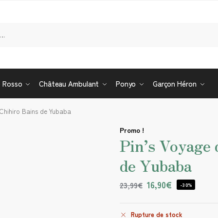
Re
o Rosso
Château Ambulant
Ponyo
Garçon Héron
 Chihiro Bains de Yubaba
Promo !
Pin’s Voyage 
de Yubaba
16,90
€
23,99
€
-30%
Rupture de stock