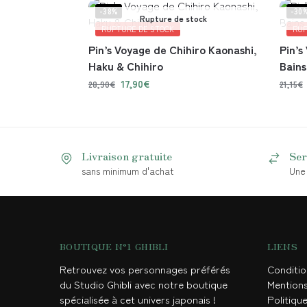
-38%
-30
Rupture de stock
RUPTURE DE STOCK
RUP
Pin’s Voyage de Chihiro Kaonashi,
Pin’s
Haku & Chihiro
Bains
17,90
€
28,90
€
21,15
€
Livraison gratuite
Ser
sans minimum d'achat
Une 
BOUTIQUE N°1 GHIBLI
LIENS
Retrouvez vos personnages préférés
Conditi
du Studio Ghibli avec notre boutique
Mention
spécialisée à cet univers japonais !
Politique