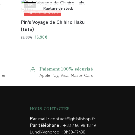
-30%
Rupture de stock
RUPTURE DE STOCK
u
Pin’s Voyage de Chihiro Haku
(tête)
16,90
€
23,99
€
Paiement 100% sécurisé
ier
Apple Pay, Visa, MasterCard
NOUS CONTACTER
Par mail
: contact@ghiblishop.fr
Par téléphone
: +33 7 56 98 18 19
Lundi-Vendredi : 9h30-17h30