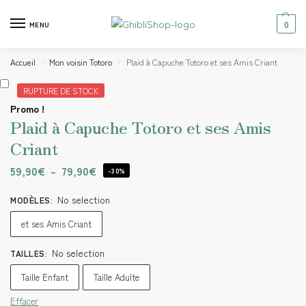
0
MENU
Accueil
Mon voisin Totoro
Plaid à Capuche Totoro et ses Amis Criant
/
/
RUPTURE DE STOCK
Promo !
Plaid à Capuche Totoro et ses Amis
Criant
59,90
€
–
79,90
€
-30%
No selection
MODÈLES
:
et ses Amis Criant
No selection
TAILLES
:
Taille Enfant
Taille Adulte
Effacer