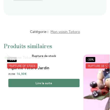
Catégorie :
Mon voisin Totoro
Produits similaires
Rupture de stock
-30%
-30%
RUPTURE DE STOCK
RUPTURE DE ST
Figurine Totoro Jardin
14,90
€
21,15
€
Lire la suite