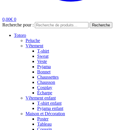
0,00
€
0
Recherche pour :
Recherche
Totoro
Peluche
Vêtement
T-shirt
Sweat
Veste
Pyjama
Bonnet
Chaussettes
Chausson
Cosplay
Écharpe
Vêtement enfant
T-shirt enfant
Pyjama enfant
Maison et Décoration
Poster
Tableau
Coussin