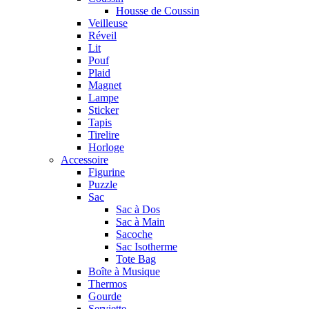
Housse de Coussin
Veilleuse
Réveil
Lit
Pouf
Plaid
Magnet
Lampe
Sticker
Tapis
Tirelire
Horloge
Accessoire
Figurine
Puzzle
Sac
Sac à Dos
Sac à Main
Sacoche
Sac Isotherme
Tote Bag
Boîte à Musique
Thermos
Gourde
Serviette