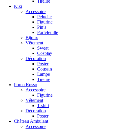
Tirelire
Kiki
Accessoire
Peluche
Figurine
Pin’s
Portefeuille
Bijoux
Vêtement
Sweat
Cosplay
Décoration
Poster
Coussin
Lampe
Tirelire
Porco Rosso
Accessoire
Figurine
Vêtement
T-shirt
Décoration
Poster
Château Ambulant
Accessoire