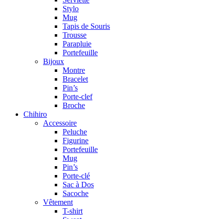
Stylo
Mug
Tapis de Souris
Trousse
Parapluie
Portefeuille
Bijoux
Montre
Bracelet
Pin’s
Porte-clef
Broche
Chihiro
Accessoire
Peluche
Figurine
Portefeuille
Mug
Pin’s
Porte-clé
Sac à Dos
Sacoche
Vêtement
T-shirt