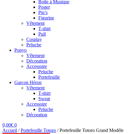
Boîte à Musique
Poster
Pin’s
Figurine
Vêtement
T-shirt
Pull
Cosplay
Peluche
Ponyo
Vêtement
Décoration
Accessoire
Peluche
Portefeuille
Garçon Héron
Vêtement
T-shirt
Sweat
Accessoire
Peluche
Décoration
0,00
€
0
Accueil
/
Portefeuille Totoro
/
Portefeuille Totoro Grand Modèle