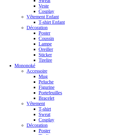
Sweat
Veste
Cosplay
Vêtement Enfant
T-shirt Enfant
Décoration
Poster
Coussin
Lampe
Oreiller
Sticker
Tirelire
Mononoké
Accessoire
Mug
Peluche
Figurine
Portefeuilles
Bracelet
Vêtement
T-shirt
Sweat
Cosplay
Décoration
Poster