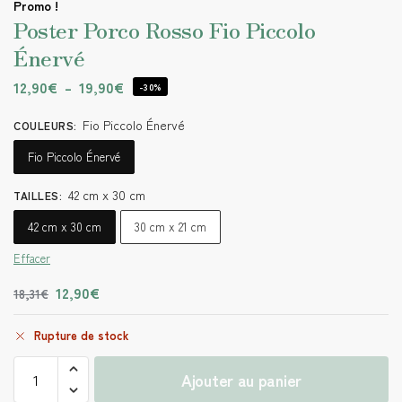
Promo !
Poster Porco Rosso Fio Piccolo
Énervé
12,90
€
–
19,90
€
-30%
Fio Piccolo Énervé
COULEURS
:
Fio Piccolo Énervé
42 cm x 30 cm
TAILLES
:
42 cm x 30 cm
30 cm x 21 cm
Effacer
12,90
€
18,31
€
Rupture de stock
Ajouter au panier