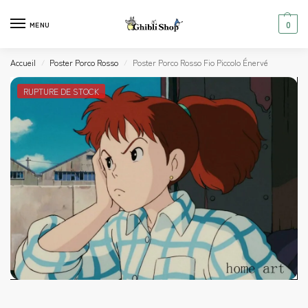
0
MENU
Accueil
Poster Porco Rosso
Poster Porco Rosso Fio Piccolo Énervé
/
/
RUPTURE DE STOCK