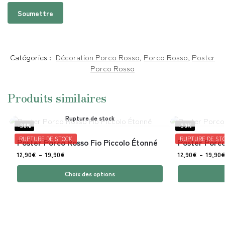
Catégories :
Décoration Porco Rosso
,
Porco Rosso
,
Poster
Porco Rosso
Produits similaires
Rupture de stock
-30%
-30%
RUPTURE DE STOCK
RUPTURE DE ST
Poster Porco Rosso Fio Piccolo Étonné
Poster Porco
12,90
€
–
19,90
€
12,90
€
–
19,90
€
Choix des options