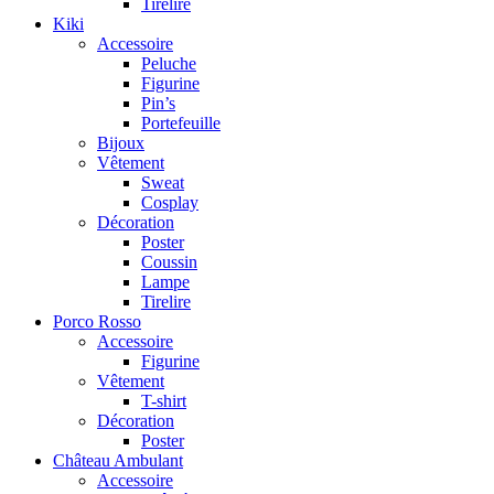
Tirelire
Kiki
Accessoire
Peluche
Figurine
Pin’s
Portefeuille
Bijoux
Vêtement
Sweat
Cosplay
Décoration
Poster
Coussin
Lampe
Tirelire
Porco Rosso
Accessoire
Figurine
Vêtement
T-shirt
Décoration
Poster
Château Ambulant
Accessoire