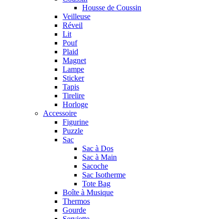
Housse de Coussin
Veilleuse
Réveil
Lit
Pouf
Plaid
Magnet
Lampe
Sticker
Tapis
Tirelire
Horloge
Accessoire
Figurine
Puzzle
Sac
Sac à Dos
Sac à Main
Sacoche
Sac Isotherme
Tote Bag
Boîte à Musique
Thermos
Gourde
Serviette