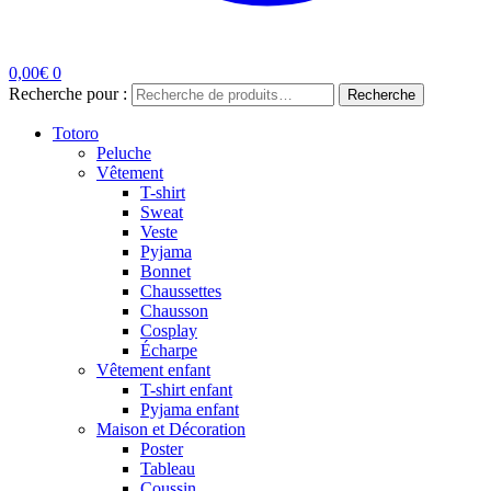
0,00
€
0
Recherche pour :
Recherche
Totoro
Peluche
Vêtement
T-shirt
Sweat
Veste
Pyjama
Bonnet
Chaussettes
Chausson
Cosplay
Écharpe
Vêtement enfant
T-shirt enfant
Pyjama enfant
Maison et Décoration
Poster
Tableau
Coussin