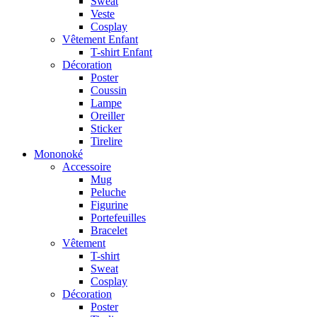
Sweat
Veste
Cosplay
Vêtement Enfant
T-shirt Enfant
Décoration
Poster
Coussin
Lampe
Oreiller
Sticker
Tirelire
Mononoké
Accessoire
Mug
Peluche
Figurine
Portefeuilles
Bracelet
Vêtement
T-shirt
Sweat
Cosplay
Décoration
Poster