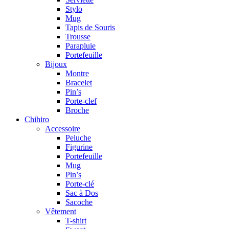
Stylo
Mug
Tapis de Souris
Trousse
Parapluie
Portefeuille
Bijoux
Montre
Bracelet
Pin’s
Porte-clef
Broche
Chihiro
Accessoire
Peluche
Figurine
Portefeuille
Mug
Pin’s
Porte-clé
Sac à Dos
Sacoche
Vêtement
T-shirt