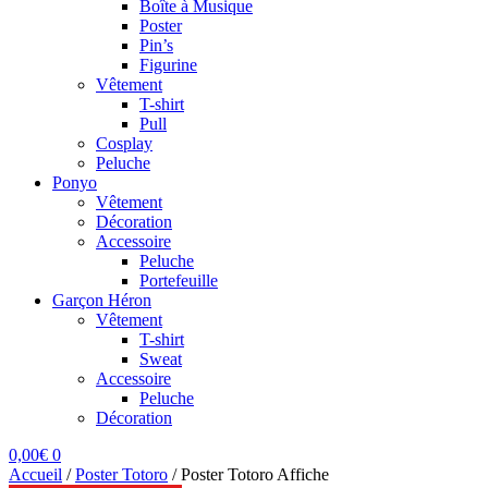
Boîte à Musique
Poster
Pin’s
Figurine
Vêtement
T-shirt
Pull
Cosplay
Peluche
Ponyo
Vêtement
Décoration
Accessoire
Peluche
Portefeuille
Garçon Héron
Vêtement
T-shirt
Sweat
Accessoire
Peluche
Décoration
0,00
€
0
Accueil
/
Poster Totoro
/
Poster Totoro Affiche