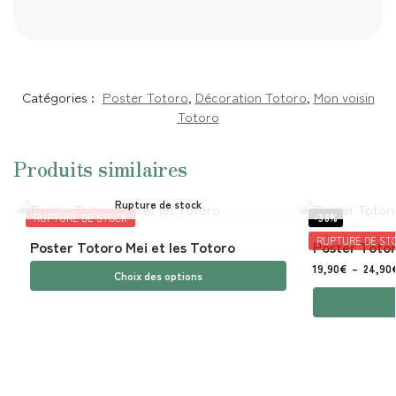
Catégories :
Poster Totoro
,
Décoration Totoro
,
Mon voisin
Totoro
Produits similaires
Rupture de stock
RUPTURE DE STOCK
-38%
RUPTURE DE ST
Poster Totoro Mei et les Totoro
Poster Totor
19,90
€
–
24,90
Choix des options