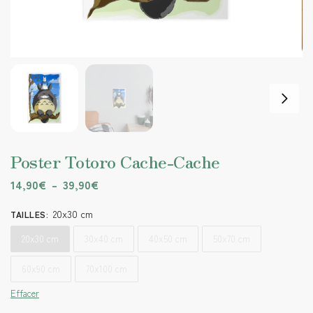
Poster Totoro Cache-Cache
14,90
€
–
39,90
€
20x30 cm
TAILLES
:
20x30 cm
30x40 cm
40x50 cm
50x70 cm
60x90 cm
70x100 cm
Effacer