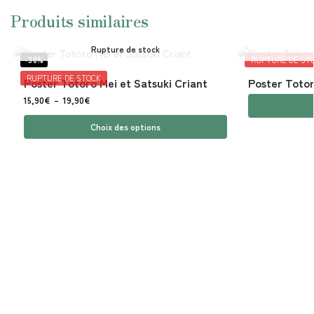
Produits similaires
Rupture de stock
-30%
RUPTURE DE ST
RUPTURE DE STOCK
Poster Totoro Mei et Satsuki Criant
Poster Totor
15,90
€
–
19,90
€
Choix des options