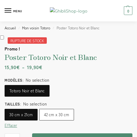
0
MENU
Accueil
Mon voisin Totoro
Poster Totoro Noir et Blanc
/
/
RUPTURE DE STOCK
Promo !
Poster Totoro Noir et Blanc
15,90
€
–
19,90
€
No selection
MODÈLES
:
Totoro Noir et Blanc
No selection
TAILLES
:
30 cm x 21cm
42 cm x 30 cm
Effacer