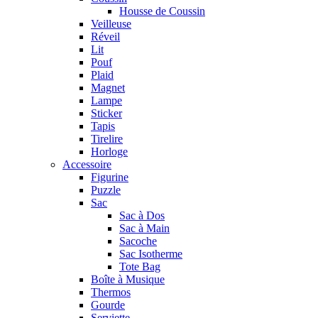
Housse de Coussin
Veilleuse
Réveil
Lit
Pouf
Plaid
Magnet
Lampe
Sticker
Tapis
Tirelire
Horloge
Accessoire
Figurine
Puzzle
Sac
Sac à Dos
Sac à Main
Sacoche
Sac Isotherme
Tote Bag
Boîte à Musique
Thermos
Gourde
Serviette