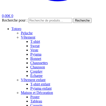
0,00
€
0
Recherche pour :
Recherche
Totoro
Peluche
Vêtement
T-shirt
Sweat
Veste
Pyjama
Bonnet
Chaussettes
Chausson
Cosplay
Écharpe
Vêtement enfant
T-shirt enfant
Pyjama enfant
Maison et Décoration
Poster
Tableau
Coussin