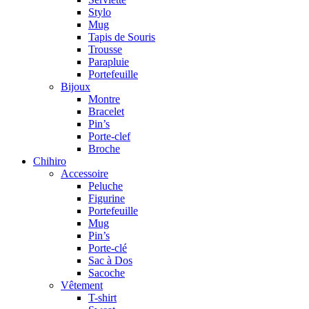
Stylo
Mug
Tapis de Souris
Trousse
Parapluie
Portefeuille
Bijoux
Montre
Bracelet
Pin’s
Porte-clef
Broche
Chihiro
Accessoire
Peluche
Figurine
Portefeuille
Mug
Pin’s
Porte-clé
Sac à Dos
Sacoche
Vêtement
T-shirt