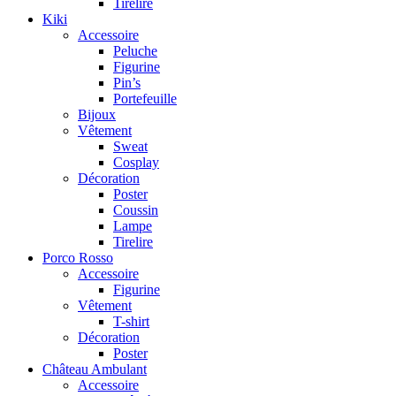
Tirelire
Kiki
Accessoire
Peluche
Figurine
Pin’s
Portefeuille
Bijoux
Vêtement
Sweat
Cosplay
Décoration
Poster
Coussin
Lampe
Tirelire
Porco Rosso
Accessoire
Figurine
Vêtement
T-shirt
Décoration
Poster
Château Ambulant
Accessoire