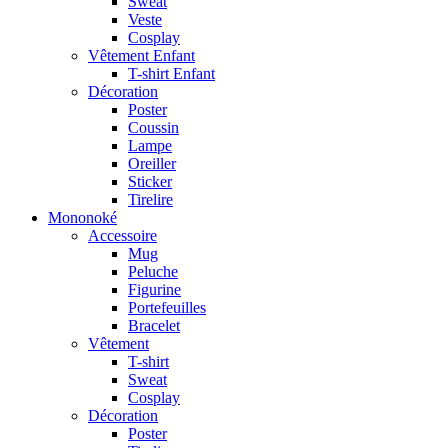
Sweat
Veste
Cosplay
Vêtement Enfant
T-shirt Enfant
Décoration
Poster
Coussin
Lampe
Oreiller
Sticker
Tirelire
Mononoké
Accessoire
Mug
Peluche
Figurine
Portefeuilles
Bracelet
Vêtement
T-shirt
Sweat
Cosplay
Décoration
Poster