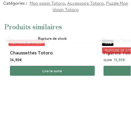
Catégories :
Mon voisin Totoro
,
Accessoire Totoro
,
Puzzle Mon
Voisin Totoro
Produits similaires
Rupture de stock
RUPTURE DE STOCK
-30%
RUPTURE DE ST
Chaussettes Totoro
Figurine Tot
34,90
€
15,90
€
22,57
€
Lire la suite