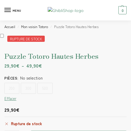
0
MENU
Accueil
Mon voisin Totoro
Puzzle Totoro Hautes Herbes
/
/
RUPTURE DE STOCK
Puzzle Totoro Hautes Herbes
29,90
€
–
49,90
€
No selection
PIÈCES
:
200
300
500
Effacer
29,90
€
Rupture de stock