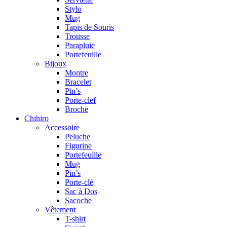
Stylo
Mug
Tapis de Souris
Trousse
Parapluie
Portefeuille
Bijoux
Montre
Bracelet
Pin’s
Porte-clef
Broche
Chihiro
Accessoire
Peluche
Figurine
Portefeuille
Mug
Pin’s
Porte-clé
Sac à Dos
Sacoche
Vêtement
T-shirt