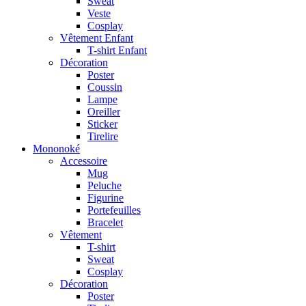
Sweat
Veste
Cosplay
Vêtement Enfant
T-shirt Enfant
Décoration
Poster
Coussin
Lampe
Oreiller
Sticker
Tirelire
Mononoké
Accessoire
Mug
Peluche
Figurine
Portefeuilles
Bracelet
Vêtement
T-shirt
Sweat
Cosplay
Décoration
Poster