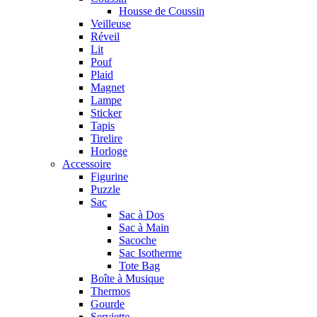
Housse de Coussin
Veilleuse
Réveil
Lit
Pouf
Plaid
Magnet
Lampe
Sticker
Tapis
Tirelire
Horloge
Accessoire
Figurine
Puzzle
Sac
Sac à Dos
Sac à Main
Sacoche
Sac Isotherme
Tote Bag
Boîte à Musique
Thermos
Gourde
Serviette