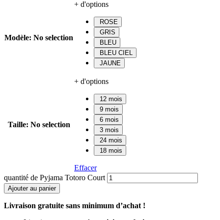
+ d'options
ROSE
GRIS
Modèle
:
No selection
BLEU
BLEU CIEL
JAUNE
+ d'options
12 mois
9 mois
6 mois
Taille
:
No selection
3 mois
24 mois
18 mois
Effacer
quantité de Pyjama Totoro Court
Ajouter au panier
Livraison gratuite sans minimum d’achat !