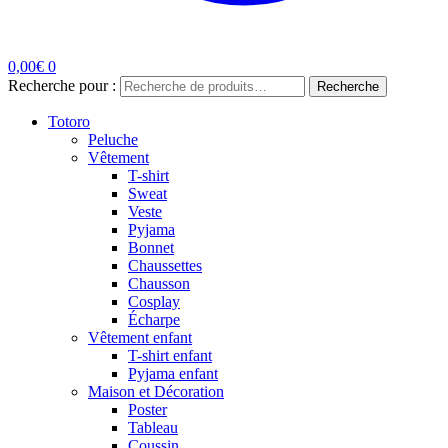
0,00
€
0
Recherche pour :
Recherche
Totoro
Peluche
Vêtement
T-shirt
Sweat
Veste
Pyjama
Bonnet
Chaussettes
Chausson
Cosplay
Écharpe
Vêtement enfant
T-shirt enfant
Pyjama enfant
Maison et Décoration
Poster
Tableau
Coussin