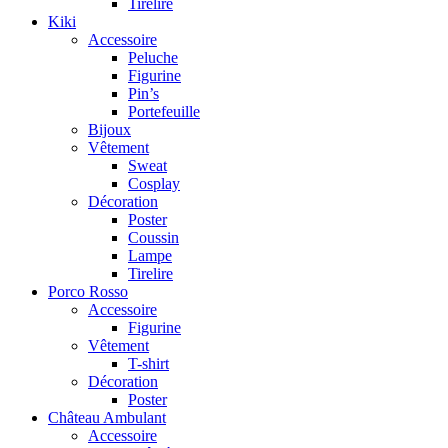
Tirelire
Kiki
Accessoire
Peluche
Figurine
Pin’s
Portefeuille
Bijoux
Vêtement
Sweat
Cosplay
Décoration
Poster
Coussin
Lampe
Tirelire
Porco Rosso
Accessoire
Figurine
Vêtement
T-shirt
Décoration
Poster
Château Ambulant
Accessoire