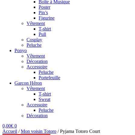
Boîte à Musique
Poster
Pin’s
Figurine
Vêtement
T-shirt
Pull
Cosplay
Peluche
Ponyo
Vêtement
Décoration
Accessoire
Peluche
Portefeuille
Garçon Héron
Vêtement
T-shirt
Sweat
Accessoire
Peluche
Décoration
0,00
€
0
Accueil
/
Mon voisin Totoro
/
Pyjama Totoro Court