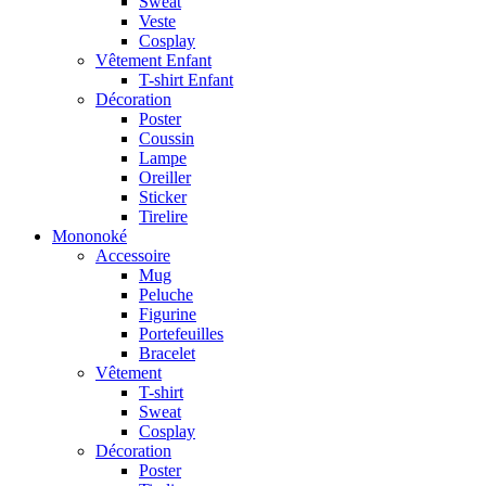
Sweat
Veste
Cosplay
Vêtement Enfant
T-shirt Enfant
Décoration
Poster
Coussin
Lampe
Oreiller
Sticker
Tirelire
Mononoké
Accessoire
Mug
Peluche
Figurine
Portefeuilles
Bracelet
Vêtement
T-shirt
Sweat
Cosplay
Décoration
Poster