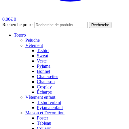
0,00
€
0
Recherche pour :
Recherche
Totoro
Peluche
Vêtement
T-shirt
Sweat
Veste
Pyjama
Bonnet
Chaussettes
Chausson
Cosplay
Écharpe
Vêtement enfant
T-shirt enfant
Pyjama enfant
Maison et Décoration
Poster
Tableau
Coussin