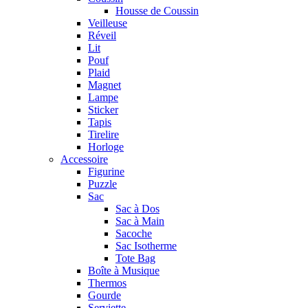
Housse de Coussin
Veilleuse
Réveil
Lit
Pouf
Plaid
Magnet
Lampe
Sticker
Tapis
Tirelire
Horloge
Accessoire
Figurine
Puzzle
Sac
Sac à Dos
Sac à Main
Sacoche
Sac Isotherme
Tote Bag
Boîte à Musique
Thermos
Gourde
Serviette