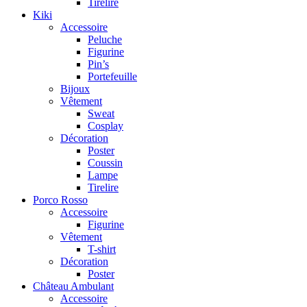
Tirelire
Kiki
Accessoire
Peluche
Figurine
Pin’s
Portefeuille
Bijoux
Vêtement
Sweat
Cosplay
Décoration
Poster
Coussin
Lampe
Tirelire
Porco Rosso
Accessoire
Figurine
Vêtement
T-shirt
Décoration
Poster
Château Ambulant
Accessoire