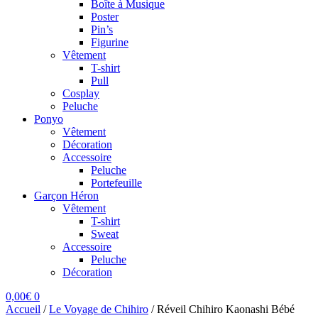
Boîte à Musique
Poster
Pin’s
Figurine
Vêtement
T-shirt
Pull
Cosplay
Peluche
Ponyo
Vêtement
Décoration
Accessoire
Peluche
Portefeuille
Garçon Héron
Vêtement
T-shirt
Sweat
Accessoire
Peluche
Décoration
0,00
€
0
Accueil
/
Le Voyage de Chihiro
/
Réveil Chihiro Kaonashi Bébé