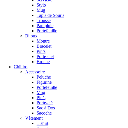
Stylo
Mug
Tapis de Souris
Trousse
Parapluie
Portefeuille
Bijoux
Montre
Bracelet
Pin’s
Porte-clef
Broche
Chihiro
Accessoire
Peluche
Figurine
Portefeuille
Mug
Pin’s
Porte-clé
Sac à Dos
Sacoche
Vêtement
T-shirt