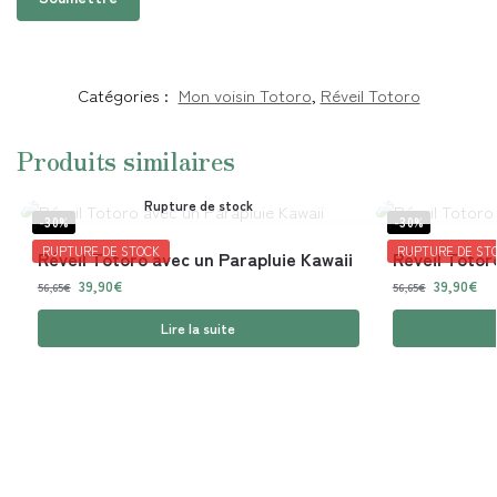
Catégories :
Mon voisin Totoro
,
Réveil Totoro
Produits similaires
Rupture de stock
-30%
-30%
RUPTURE DE STOCK
RUPTURE DE ST
Réveil Totoro avec un Parapluie Kawaii
Réveil Totor
39,90
€
39,90
€
56,65
€
56,65
€
Lire la suite