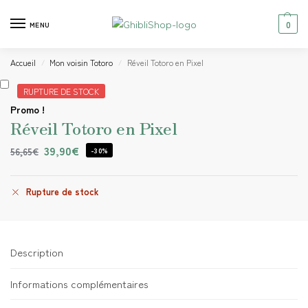
0
MENU
Accueil
Mon voisin Totoro
Réveil Totoro en Pixel
/
/
RUPTURE DE STOCK
Promo !
Réveil Totoro en Pixel
39,90
€
56,65
€
-30%
Rupture de stock
Description
Informations complémentaires