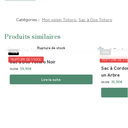
Catégories :
Mon voisin Totoro
,
Sac à Dos Totoro
Produits similaires
Rupture de stock
-15%
-30%
RUPTURE DE STOCK
RUPTURE DE ST
Sac à Dos Totoro Noir
Sac à Cordon
59,90
€
70,85
€
un Arbre
Lire la suite
35,90
€
50,97
€