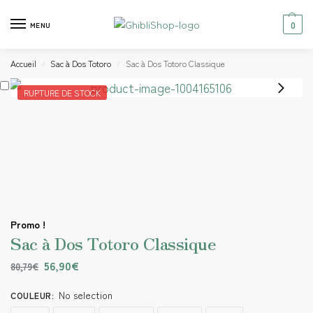
0
MENU
Accueil
Sac à Dos Totoro
Sac à Dos Totoro Classique
/
/
RUPTURE DE STOCK
Promo !
Sac à Dos Totoro Classique
56,90
€
80,79
€
No selection
COULEUR
: