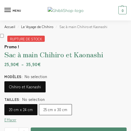
0
MENU
Accueil
Le Voyage de Chihiro
Sac à main Chihiro et Kaonashi
/
/
RUPTURE DE STOCK
Promo !
Sac à main Chihiro et Kaonashi
25,90
€
–
35,90
€
No selection
MODÈLES
:
Chihiro et Kaonashi
No selection
TAILLES
:
20 cm x 24 cm
25 cm x 30 cm
Effacer