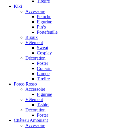
Tirelire
Kiki
Accessoire
Peluche
Figurine
Pin’s
Portefeuille
Bijoux
Vêtement
Sweat
Cosplay
Décoration
Poster
Coussin
Lampe
Tirelire
Porco Rosso
Accessoire
Figurine
Vêtement
T-shirt
Décoration
Poster
Château Ambulant
Accessoire