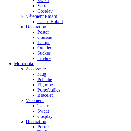
Sweat
Veste
Cosplay
Vêtement Enfant
T-shirt Enfant
Décoration
Poster
Coussin
Lampe
Oreiller
Sticker
Tirelire
Mononoké
Accessoire
Mug
Peluche
Figurine
Portefeuilles
Bracelet
Vêtement
T-shirt
Sweat
Cosplay
Décoration
Poster