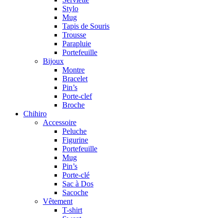
Stylo
Mug
Tapis de Souris
Trousse
Parapluie
Portefeuille
Bijoux
Montre
Bracelet
Pin’s
Porte-clef
Broche
Chihiro
Accessoire
Peluche
Figurine
Portefeuille
Mug
Pin’s
Porte-clé
Sac à Dos
Sacoche
Vêtement
T-shirt