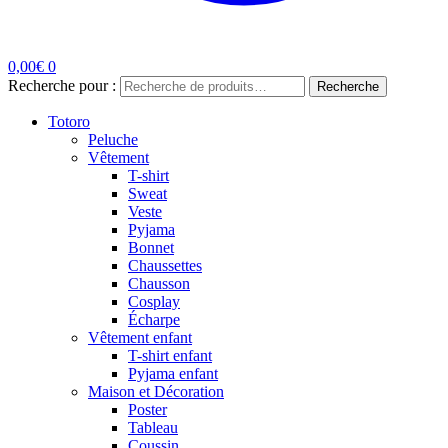
0,00
€
0
Recherche pour :
Recherche
Totoro
Peluche
Vêtement
T-shirt
Sweat
Veste
Pyjama
Bonnet
Chaussettes
Chausson
Cosplay
Écharpe
Vêtement enfant
T-shirt enfant
Pyjama enfant
Maison et Décoration
Poster
Tableau
Coussin