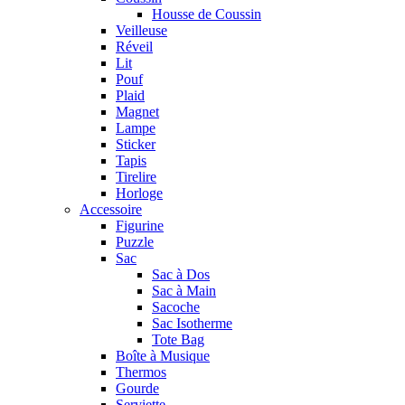
Housse de Coussin
Veilleuse
Réveil
Lit
Pouf
Plaid
Magnet
Lampe
Sticker
Tapis
Tirelire
Horloge
Accessoire
Figurine
Puzzle
Sac
Sac à Dos
Sac à Main
Sacoche
Sac Isotherme
Tote Bag
Boîte à Musique
Thermos
Gourde
Serviette