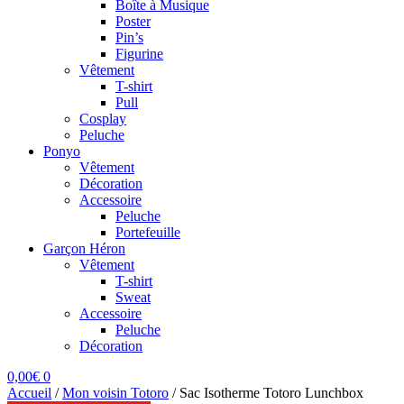
Boîte à Musique
Poster
Pin’s
Figurine
Vêtement
T-shirt
Pull
Cosplay
Peluche
Ponyo
Vêtement
Décoration
Accessoire
Peluche
Portefeuille
Garçon Héron
Vêtement
T-shirt
Sweat
Accessoire
Peluche
Décoration
0,00
€
0
Accueil
/
Mon voisin Totoro
/
Sac Isotherme Totoro Lunchbox