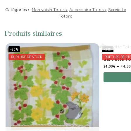
Catégories :
Mon voisin Totoro
,
Accessoire Totoro
,
Serviette
Totoro
Produits similaires
-30%
-30%
RUPTURE DE STOCK
RUPTURE DE ST
Serviette T
24,90
€
–
44,90