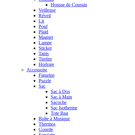
Housse de Coussin
Veilleuse
Réveil
Lit
Pouf
Plaid
Magnet
Lampe
Sticker
Tapis
Tirelire
Horloge
Accessoire
Figurine
Puzzle
Sac
Sac à Dos
Sac à Main
Sacoche
Sac Isotherme
Tote Bag
Boîte à Musique
Thermos
Gourde
Serviette