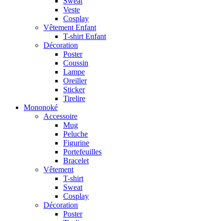
Sweat
Veste
Cosplay
Vêtement Enfant
T-shirt Enfant
Décoration
Poster
Coussin
Lampe
Oreiller
Sticker
Tirelire
Mononoké
Accessoire
Mug
Peluche
Figurine
Portefeuilles
Bracelet
Vêtement
T-shirt
Sweat
Cosplay
Décoration
Poster