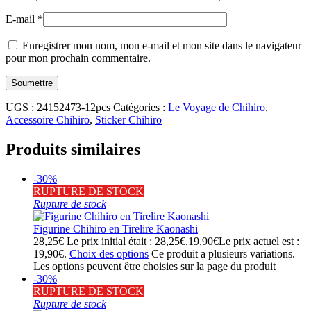
E-mail
*
Enregistrer mon nom, mon e-mail et mon site dans le navigateur
pour mon prochain commentaire.
UGS :
24152473-12pcs
Catégories :
Le Voyage de Chihiro
,
Accessoire Chihiro
,
Sticker Chihiro
Produits similaires
-30%
RUPTURE DE STOCK
Rupture de stock
Figurine Chihiro en Tirelire Kaonashi
28,25
€
Le prix initial était : 28,25€.
19,90
€
Le prix actuel est :
19,90€.
Choix des options
Ce produit a plusieurs variations.
Les options peuvent être choisies sur la page du produit
-30%
RUPTURE DE STOCK
Rupture de stock