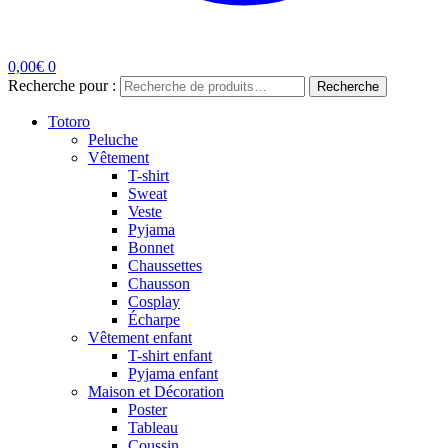
0,00
€
0
Recherche pour :
Recherche
Totoro
Peluche
Vêtement
T-shirt
Sweat
Veste
Pyjama
Bonnet
Chaussettes
Chausson
Cosplay
Écharpe
Vêtement enfant
T-shirt enfant
Pyjama enfant
Maison et Décoration
Poster
Tableau
Coussin