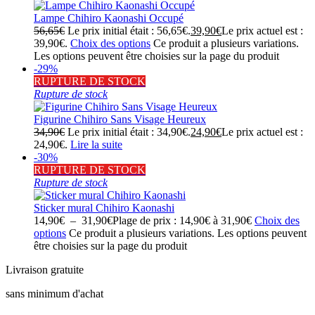
Lampe Chihiro Kaonashi Occupé
56,65
€
Le prix initial était : 56,65€.
39,90
€
Le prix actuel est :
39,90€.
Choix des options
Ce produit a plusieurs variations.
Les options peuvent être choisies sur la page du produit
-29%
RUPTURE DE STOCK
Rupture de stock
Figurine Chihiro Sans Visage Heureux
34,90
€
Le prix initial était : 34,90€.
24,90
€
Le prix actuel est :
24,90€.
Lire la suite
-30%
RUPTURE DE STOCK
Rupture de stock
Sticker mural Chihiro Kaonashi
14,90
€
–
31,90
€
Plage de prix : 14,90€ à 31,90€
Choix des
options
Ce produit a plusieurs variations. Les options peuvent
être choisies sur la page du produit
Livraison gratuite
sans minimum d'achat