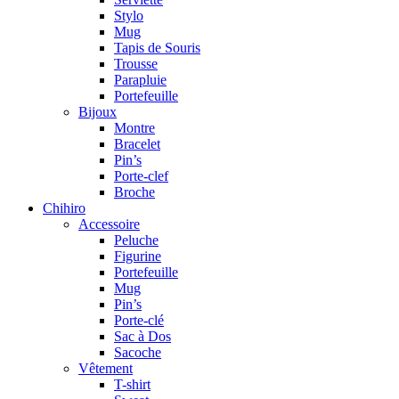
Stylo
Mug
Tapis de Souris
Trousse
Parapluie
Portefeuille
Bijoux
Montre
Bracelet
Pin’s
Porte-clef
Broche
Chihiro
Accessoire
Peluche
Figurine
Portefeuille
Mug
Pin’s
Porte-clé
Sac à Dos
Sacoche
Vêtement
T-shirt