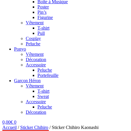
Boîte à Musique
Poster
Pin’s
Figurine
Vêtement
T-shirt
Pull
Cosplay
Peluche
Ponyo
Vêtement
Décoration
Accessoire
Peluche
Portefeuille
Garçon Héron
Vêtement
T-shirt
Sweat
Accessoire
Peluche
Décoration
0,00
€
0
Accueil
/
Sticker Chihiro
/
Sticker Chihiro Kaonashi