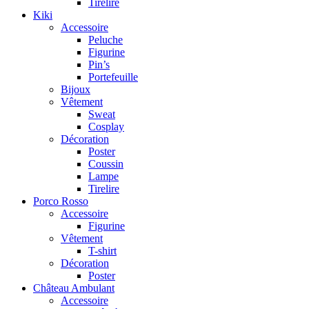
Tirelire
Kiki
Accessoire
Peluche
Figurine
Pin’s
Portefeuille
Bijoux
Vêtement
Sweat
Cosplay
Décoration
Poster
Coussin
Lampe
Tirelire
Porco Rosso
Accessoire
Figurine
Vêtement
T-shirt
Décoration
Poster
Château Ambulant
Accessoire