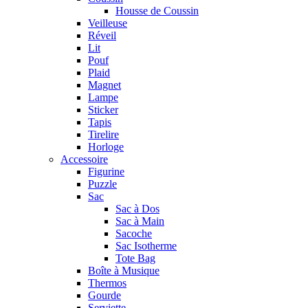
Housse de Coussin
Veilleuse
Réveil
Lit
Pouf
Plaid
Magnet
Lampe
Sticker
Tapis
Tirelire
Horloge
Accessoire
Figurine
Puzzle
Sac
Sac à Dos
Sac à Main
Sacoche
Sac Isotherme
Tote Bag
Boîte à Musique
Thermos
Gourde
Serviette