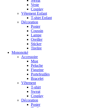
Sweat
Veste
Cosplay
Vêtement Enfant
T-shirt Enfant
Décoration
Poster
Coussin
Lampe
Oreiller
Sticker
Tirelire
Mononoké
Accessoire
Mug
Peluche
Figurine
Portefeuilles
Bracelet
Vêtement
T-shirt
Sweat
Cosplay
Décoration
Poster