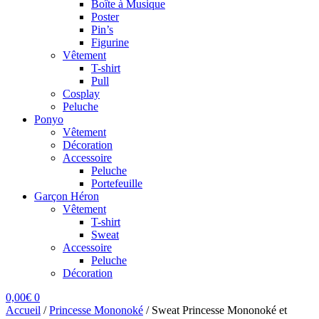
Boîte à Musique
Poster
Pin’s
Figurine
Vêtement
T-shirt
Pull
Cosplay
Peluche
Ponyo
Vêtement
Décoration
Accessoire
Peluche
Portefeuille
Garçon Héron
Vêtement
T-shirt
Sweat
Accessoire
Peluche
Décoration
0,00
€
0
Accueil
/
Princesse Mononoké
/
Sweat Princesse Mononoké et