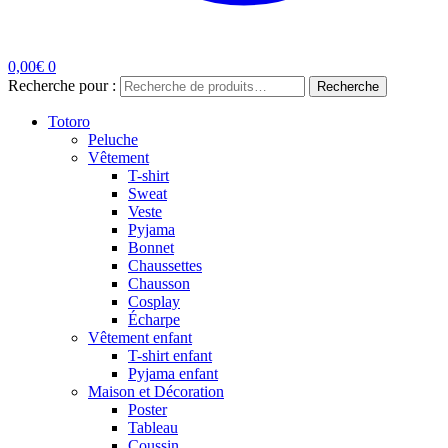
0,00
€
0
Recherche pour :
Recherche
Totoro
Peluche
Vêtement
T-shirt
Sweat
Veste
Pyjama
Bonnet
Chaussettes
Chausson
Cosplay
Écharpe
Vêtement enfant
T-shirt enfant
Pyjama enfant
Maison et Décoration
Poster
Tableau
Coussin