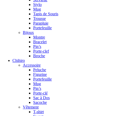
Stylo
Mug
Tapis de Souris
Trousse
Parapluie
Portefeuille
Bijoux
Montre
Bracelet
Pin’s
Porte-clef
Broche
Chihiro
Accessoire
Peluche
Figurine
Portefeuille
Mug
Pin’s
Porte-clé
Sac à Dos
Sacoche
Vêtement
T-shirt