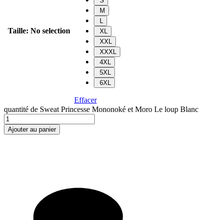
S
M
L
Taille
:
No selection
XL
XXL
XXXL
4XL
5XL
6XL
Effacer
quantité de Sweat Princesse Mononoké et Moro Le loup Blanc
Ajouter au panier