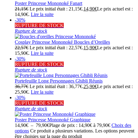
Poster Princesse Mononoké Fanart
21,15
€
Le prix initial était : 21,15€.
14,90
€
Le prix actuel est :
14,90€.
Lire la suite
-30%
RUPTURE DE STOCK
Rupture de stock
Cosplay Princesse Mononoké Boucles d’Oreilles
22,57
€
Le prix initial était : 22,57€.
15,90
€
Le prix actuel est :
15,90€.
Lire la suite
-30%
RUPTURE DE STOCK
Rupture de stock
Portefeuille Long Personnages Ghibli Réunis
36,77
€
Le prix initial était : 36,77€.
25,90
€
Le prix actuel est :
25,90€.
Lire la suite
-30%
RUPTURE DE STOCK
Rupture de stock
Poster Princesse Mononoké Graphique
14,90
€
–
79,90
€
Plage de prix : 14,90€ à 79,90€
Choix des
options
Ce produit a plusieurs variations. Les options peuvent
être choisies sur la page du produit