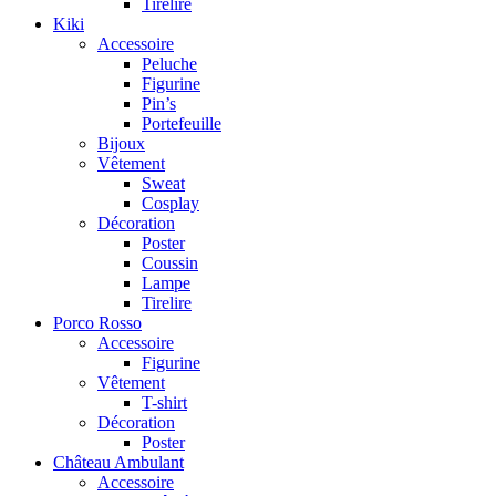
Tirelire
Kiki
Accessoire
Peluche
Figurine
Pin’s
Portefeuille
Bijoux
Vêtement
Sweat
Cosplay
Décoration
Poster
Coussin
Lampe
Tirelire
Porco Rosso
Accessoire
Figurine
Vêtement
T-shirt
Décoration
Poster
Château Ambulant
Accessoire