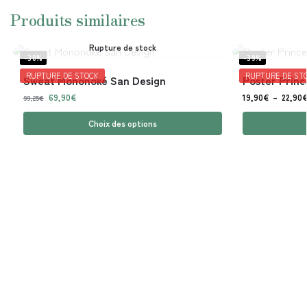
Produits similaires
Rupture de stock
-30%
-39%
RUPTURE DE STOCK
RUPTURE DE ST
Sweat Mononoké San Design
Poster Prin
69,90
€
19,90
€
–
22,90
99,25
€
Choix des options