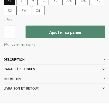
XS
S
M
L
XL
XXL
3XL
4XL
5XL
6XL
7XL
Effacer
Ajouter au panier
Guide de tailles
DESCRIPTION
CARACTÉRISTIQUES
ENTRETIEN
LIVRAISON ET RETOUR