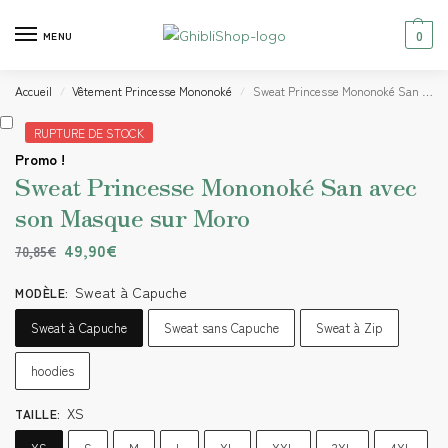
0
MENU
Accueil
Vêtement Princesse Mononoké
Sweat Princesse Mononoké San avec son Masque sur Moro
/
/
RUPTURE DE STOCK
Promo !
Sweat Princesse Mononoké San avec
son Masque sur Moro
49,90
€
70,85
€
Sweat à Capuche
MODÈLE
:
Sweat à Capuche
Sweat sans Capuche
Sweat à Zip
hoodies
XS
TAILLE
: