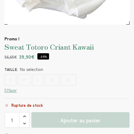
Promo !
Sweat Totoro Criant Kawaii
39,90
€
56,65
€
-30%
No selection
TAILLE
:
S
M
L
XL
2XL
Effacer
Rupture de stock
Ajouter au panier