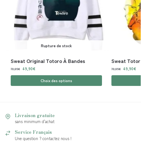
Rupture de stock
Sweat Original Totoro À Bandes
Sweat Totor
49,90
€
49,90
€
70,85
€
70,85
€
Choix des options
Livraison gratuite
sans minimum d'achat
Service Français
Une question ? contactez nous !