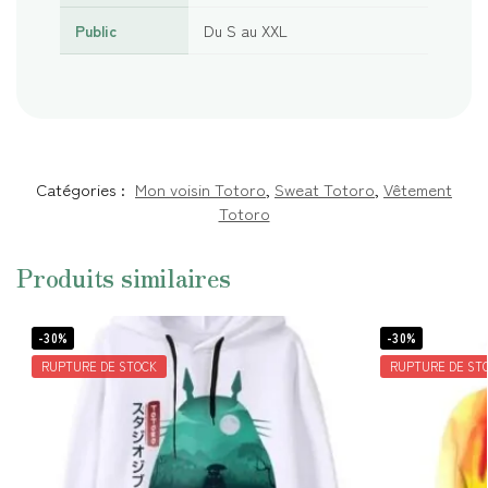
Public
Du S au XXL
Catégories :
Mon voisin Totoro
,
Sweat Totoro
,
Vêtement
Totoro
Produits similaires
-30%
-30%
RUPTURE DE STOCK
RUPTURE DE ST