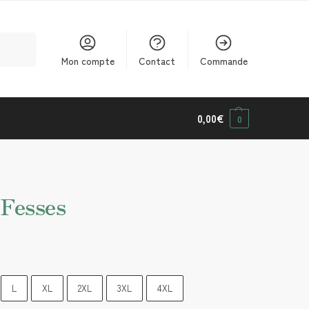
cherche
Mon compte
Contact
Commande
0,00
€
0
 Fesses
L
XL
2XL
3XL
4XL