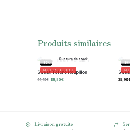
Produits similaires
Rupture de stock
-30%
-30
RUPTURE DE STOCK
RUP
Sweat Totoro Roupillon
Swea
69,90
€
39,90
99,25
€
Livraison gratuite
Ser