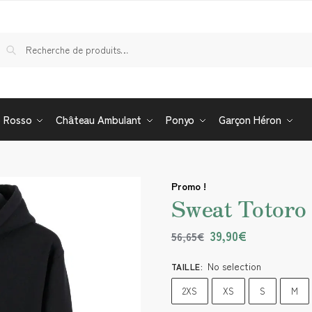
Re
o Rosso
Château Ambulant
Ponyo
Garçon Héron
Promo !
Sweat Totoro
39,90
€
56,65
€
No selection
TAILLE
:
2XS
XS
S
M