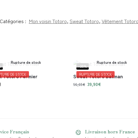
Catégories :
Mon voisin Totoro
,
Sweat Totoro
,
Vêtement Totor
Rupture de stock
Rupture de stock
%
-30%
TURE DE STOCK
RUPTURE DE STOCK
t Totoro Fermier
Sweat Totoro Batman
€
39,90
€
56,65
€
vice Français
Livraison hors France