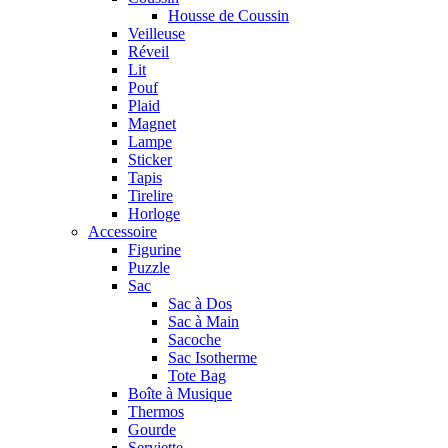
Housse de Coussin
Veilleuse
Réveil
Lit
Pouf
Plaid
Magnet
Lampe
Sticker
Tapis
Tirelire
Horloge
Accessoire
Figurine
Puzzle
Sac
Sac à Dos
Sac à Main
Sacoche
Sac Isotherme
Tote Bag
Boîte à Musique
Thermos
Gourde
Serviette