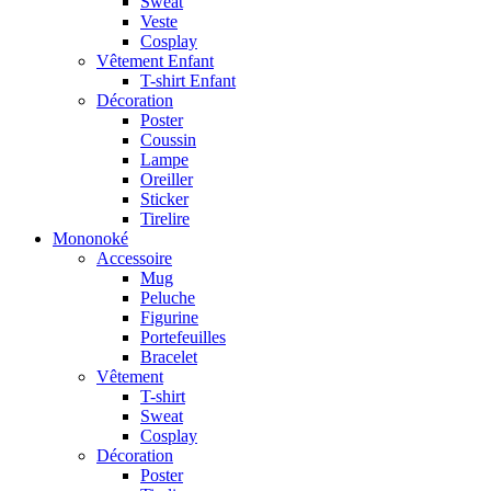
Sweat
Veste
Cosplay
Vêtement Enfant
T-shirt Enfant
Décoration
Poster
Coussin
Lampe
Oreiller
Sticker
Tirelire
Mononoké
Accessoire
Mug
Peluche
Figurine
Portefeuilles
Bracelet
Vêtement
T-shirt
Sweat
Cosplay
Décoration
Poster