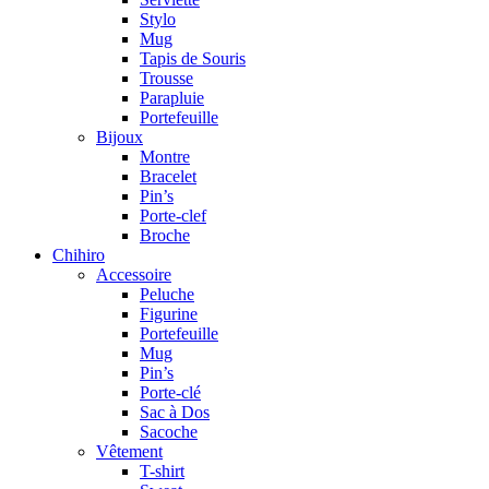
Stylo
Mug
Tapis de Souris
Trousse
Parapluie
Portefeuille
Bijoux
Montre
Bracelet
Pin’s
Porte-clef
Broche
Chihiro
Accessoire
Peluche
Figurine
Portefeuille
Mug
Pin’s
Porte-clé
Sac à Dos
Sacoche
Vêtement
T-shirt