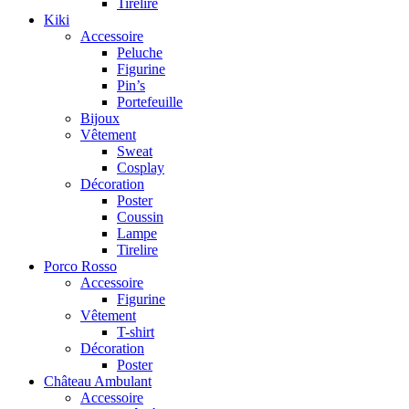
Tirelire
Kiki
Accessoire
Peluche
Figurine
Pin’s
Portefeuille
Bijoux
Vêtement
Sweat
Cosplay
Décoration
Poster
Coussin
Lampe
Tirelire
Porco Rosso
Accessoire
Figurine
Vêtement
T-shirt
Décoration
Poster
Château Ambulant
Accessoire