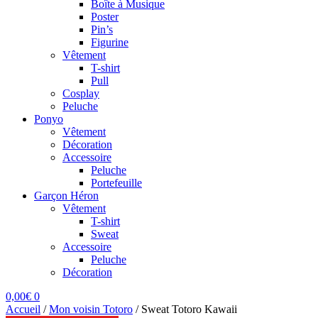
Boîte à Musique
Poster
Pin’s
Figurine
Vêtement
T-shirt
Pull
Cosplay
Peluche
Ponyo
Vêtement
Décoration
Accessoire
Peluche
Portefeuille
Garçon Héron
Vêtement
T-shirt
Sweat
Accessoire
Peluche
Décoration
0,00
€
0
Accueil
/
Mon voisin Totoro
/
Sweat Totoro Kawaii