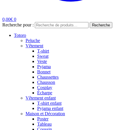
0,00
€
0
Recherche pour :
Recherche
Totoro
Peluche
Vêtement
T-shirt
Sweat
Veste
Pyjama
Bonnet
Chaussettes
Chausson
Cosplay
Écharpe
Vêtement enfant
T-shirt enfant
Pyjama enfant
Maison et Décoration
Poster
Tableau
Coussin