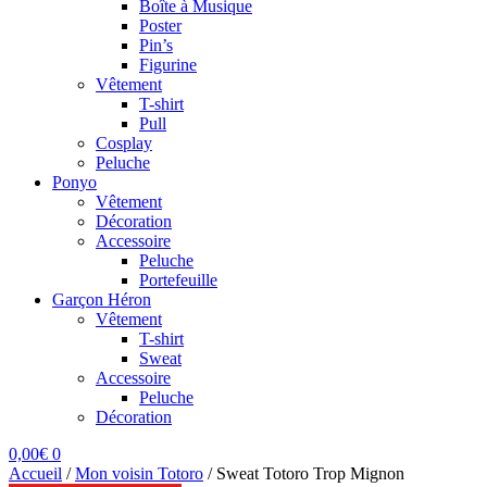
Boîte à Musique
Poster
Pin’s
Figurine
Vêtement
T-shirt
Pull
Cosplay
Peluche
Ponyo
Vêtement
Décoration
Accessoire
Peluche
Portefeuille
Garçon Héron
Vêtement
T-shirt
Sweat
Accessoire
Peluche
Décoration
0,00
€
0
Accueil
/
Mon voisin Totoro
/
Sweat Totoro Trop Mignon