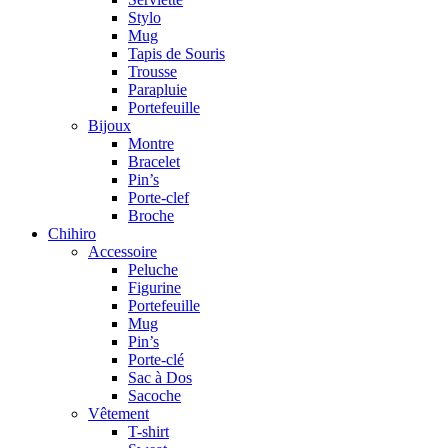
Stylo
Mug
Tapis de Souris
Trousse
Parapluie
Portefeuille
Bijoux
Montre
Bracelet
Pin’s
Porte-clef
Broche
Chihiro
Accessoire
Peluche
Figurine
Portefeuille
Mug
Pin’s
Porte-clé
Sac à Dos
Sacoche
Vêtement
T-shirt