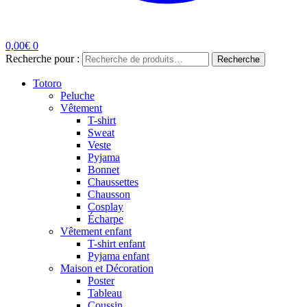
0,00
€
0
Recherche pour :
Recherche
Totoro
Peluche
Vêtement
T-shirt
Sweat
Veste
Pyjama
Bonnet
Chaussettes
Chausson
Cosplay
Écharpe
Vêtement enfant
T-shirt enfant
Pyjama enfant
Maison et Décoration
Poster
Tableau
Coussin