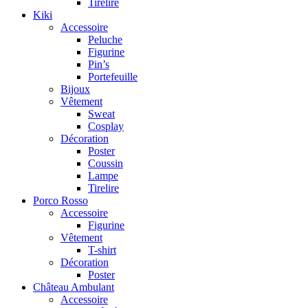
Tirelire
Kiki
Accessoire
Peluche
Figurine
Pin’s
Portefeuille
Bijoux
Vêtement
Sweat
Cosplay
Décoration
Poster
Coussin
Lampe
Tirelire
Porco Rosso
Accessoire
Figurine
Vêtement
T-shirt
Décoration
Poster
Château Ambulant
Accessoire