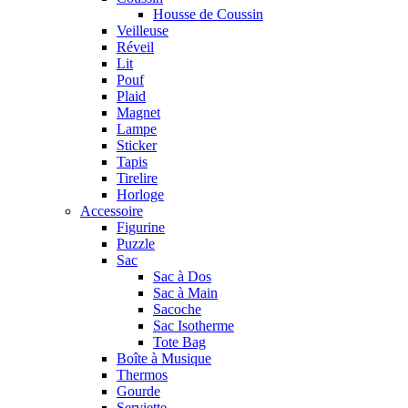
Housse de Coussin
Veilleuse
Réveil
Lit
Pouf
Plaid
Magnet
Lampe
Sticker
Tapis
Tirelire
Horloge
Accessoire
Figurine
Puzzle
Sac
Sac à Dos
Sac à Main
Sacoche
Sac Isotherme
Tote Bag
Boîte à Musique
Thermos
Gourde
Serviette