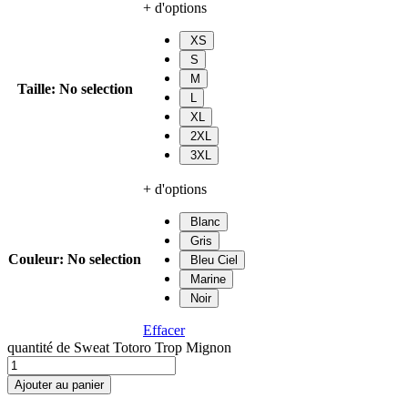
+ d'options
XS
S
M
Taille
:
No selection
L
XL
2XL
3XL
+ d'options
Blanc
Gris
Couleur
:
No selection
Bleu Ciel
Marine
Noir
Effacer
quantité de Sweat Totoro Trop Mignon
Ajouter au panier