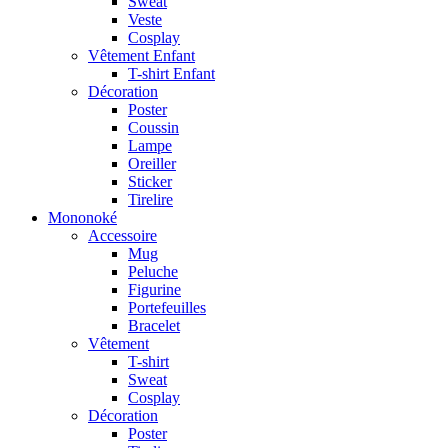
Sweat
Veste
Cosplay
Vêtement Enfant
T-shirt Enfant
Décoration
Poster
Coussin
Lampe
Oreiller
Sticker
Tirelire
Mononoké
Accessoire
Mug
Peluche
Figurine
Portefeuilles
Bracelet
Vêtement
T-shirt
Sweat
Cosplay
Décoration
Poster