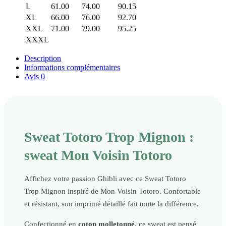
L
61.00
74.00
90.15
XL
66.00
76.00
92.70
XXL
71.00
79.00
95.25
XXXL
Description
Informations complémentaires
Avis
0
Sweat Totoro Trop Mignon :
sweat Mon Voisin Totoro
Affichez votre passion Ghibli avec ce Sweat Totoro
Trop Mignon inspiré de Mon Voisin Totoro. Confortable
et résistant, son imprimé détaillé fait toute la différence.
Confectionné en
coton molletonné
, ce sweat est pensé