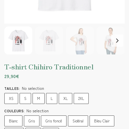
T-shirt Chihiro Traditionnel
29,90
€
No selection
TAILLES
:
XS
S
M
L
XL
2XL
No selection
COULEURS
:
Blanc
Gris
Gris foncé
Sidéral
Bleu Clair