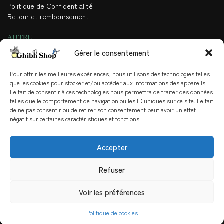
Politique de Confidentialité
Retour et remboursement
AUTRE
Gérer le consentement
Contact
Blog
Qui sommes-nous
Pour offrir les meilleures expériences, nous utilisons des technologies telles
que les cookies pour stocker et/ou accéder aux informations des appareils.
Partenariat
Le fait de consentir à ces technologies nous permettra de traiter des données
telles que le comportement de navigation ou les ID uniques sur ce site. Le fait
NOUS CONTACTER
de ne pas consentir ou de retirer son consentement peut avoir un effet
négatif sur certaines caractéristiques et fonctions.
Par mail
: contact@ghiblishop.fr
Par téléphone
: +33 7 56 98 18 19
Lundi-Vendredi : 9h30-17h30
Accepter
Adresse
: 266 Av Napoléon Bonaparte, 92500 Rueil-Malmaison 🇫🇷
Refuser
GHIBLISHOP.FR 2026© – BOUTIQUE SPÉCIALISÉE STUDIO
GHIBLI
Voir les préférences
Politique de cookies