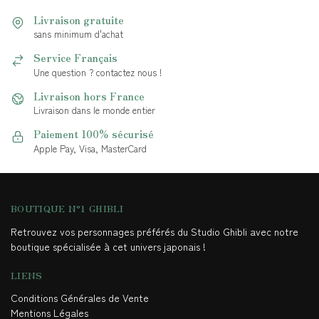
Livraison gratuite
sans minimum d'achat
Service Français
Une question ? contactez nous !
Livraison hors France
Livraison dans le monde entier
Paiement 100% sécurisé
Apple Pay, Visa, MasterCard
BOUTIQUE N°1 GHIBLI
Retrouvez vos personnages préférés du Studio Ghibli avec notre
boutique spécialisée à cet univers japonais !
LIENS
Conditions Générales de Vente
Mentions Légales