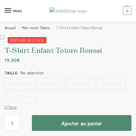
0
MENU
Accueil
Mon voisin Totoro
T-Shirt Enfant Totoro Bonsai
/
/
RUPTURE DE STOCK
T-Shirt Enfant Totoro Bonsai
19,90
€
No selection
TAILLE
:
XS (3-4 ans)
S (5-6 ans)
M (7-8 ans)
L (9-10 ans)
XL (11-12 ans)
Effacer
Ajouter au panier