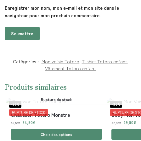
Enregistrer mon nom, mon e-mail et mon site dans le
navigateur pour mon prochain commentaire.
Catégories :
Mon voisin Totoro
,
T-shirt Totoro enfant
,
Vêtement Totoro enfant
Produits similaires
Rupture de stock
-30%
-30%
RUPTURE DE STOCK
RUPTURE DE ST
Chausson Totoro Monstre
Body Mon Voi
34,90
€
29,90
€
49,55
€
42,45
€
Choix des options