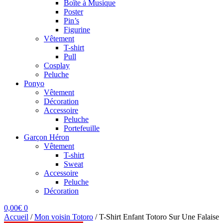
Boîte à Musique
Poster
Pin’s
Figurine
Vêtement
T-shirt
Pull
Cosplay
Peluche
Ponyo
Vêtement
Décoration
Accessoire
Peluche
Portefeuille
Garçon Héron
Vêtement
T-shirt
Sweat
Accessoire
Peluche
Décoration
0,00
€
0
Accueil
/
Mon voisin Totoro
/
T-Shirt Enfant Totoro Sur Une Falaise