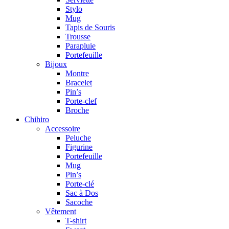
Stylo
Mug
Tapis de Souris
Trousse
Parapluie
Portefeuille
Bijoux
Montre
Bracelet
Pin’s
Porte-clef
Broche
Chihiro
Accessoire
Peluche
Figurine
Portefeuille
Mug
Pin’s
Porte-clé
Sac à Dos
Sacoche
Vêtement
T-shirt