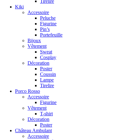
Tirelire
Kiki
Accessoire
Peluche
Figurine
Pin’s
Portefeuille
Bijoux
Vêtement
Sweat
Cosplay
Décoration
Poster
Coussin
Lampe
Tirelire
Porco Rosso
Accessoire
Figurine
Vêtement
T-shirt
Décoration
Poster
Château Ambulant
Accessoire