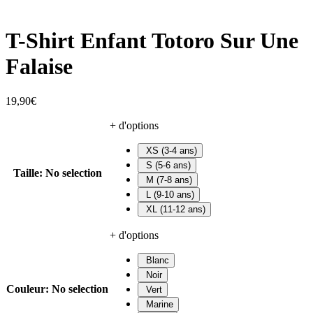
T-Shirt Enfant Totoro Sur Une
Falaise
19,90
€
+ d'options
XS (3-4 ans)
S (5-6 ans)
Taille
:
No selection
M (7-8 ans)
L (9-10 ans)
XL (11-12 ans)
+ d'options
Blanc
Noir
Couleur
:
No selection
Vert
Marine