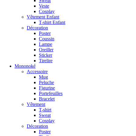
Sweat
Veste
Cosplay
Vêtement Enfant
T-shirt Enfant
Décoration
Poster
Coussin
Lampe
Oreiller
Sticker
Tirelire
Mononoké
Accessoire
Mug
Peluche
Figurine
Portefeuilles
Bracelet
Vêtement
T-shirt
Sweat
Cosplay
Décoration
Poster