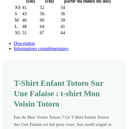
(cm)
(cm)
partir du milieu du dos)
XS
41
52
34
S
43
56
36
M
46
60
39
L
48
64
41
XL
51
67
44
Description
Informations complémentaires
T-Shirt Enfant Totoro Sur
Une Falaise : t-shirt Mon
Voisin Totoro
Fan de Mon Voisin Totoro ? Ce T-Shirt Enfant Totoro
Sur Une Falaise est fait pour vous. Son motif soigné et