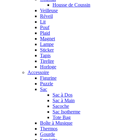
Housse de Coussin
Veilleuse
Réveil
Lit
Pouf
Plaid
Magnet
Lampe
Sticker
Tapis
Tirelire
Horloge
Accessoire
Figurine
Puzzle
Sac
Sac à Dos
Sac à Main
Sacoche
Sac Isotherme
Tote Bag
Boîte à Musique
Thermos
Gourde
Serviette