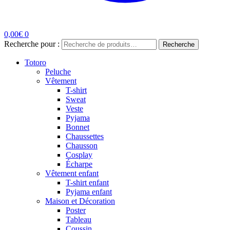
0,00
€
0
Recherche pour :
Recherche
Totoro
Peluche
Vêtement
T-shirt
Sweat
Veste
Pyjama
Bonnet
Chaussettes
Chausson
Cosplay
Écharpe
Vêtement enfant
T-shirt enfant
Pyjama enfant
Maison et Décoration
Poster
Tableau
Coussin