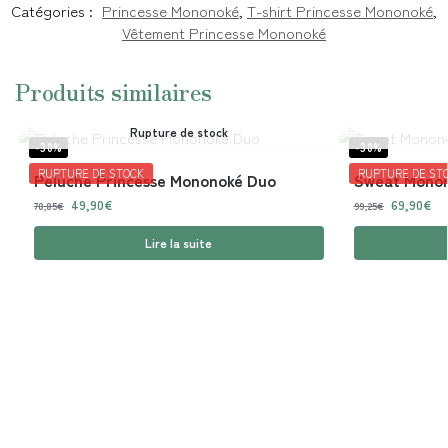
Catégories :
Princesse Mononoké
,
T-shirt Princesse Mononoké
,
Vêtement Princesse Mononoké
Produits similaires
Rupture de stock
-30%
-30%
RUPTURE DE STOCK
RUPTURE DE ST
Peluche Princesse Mononoké Duo
Sweat Monon
49,90
€
69,90
€
70,85
€
99,25
€
Lire la suite