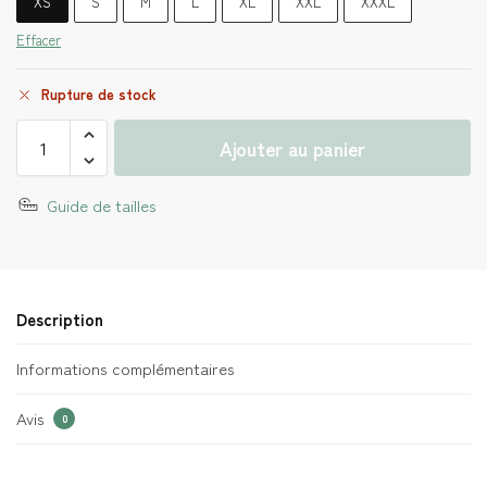
XS
S
M
L
XL
XXL
XXXL
Effacer
Rupture de stock
Ajouter au panier
Guide de tailles
Description
Informations complémentaires
Avis
0