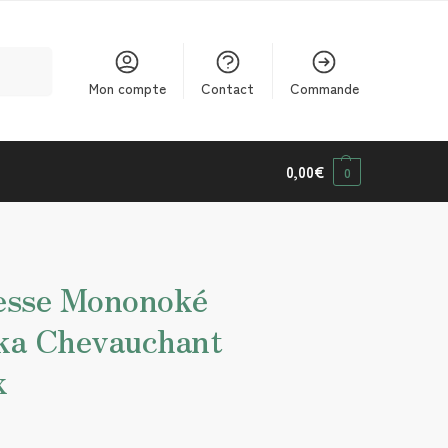
cherche
Mon compte
Contact
Commande
0,00
€
0
cesse Mononoké
aka Chevauchant
x