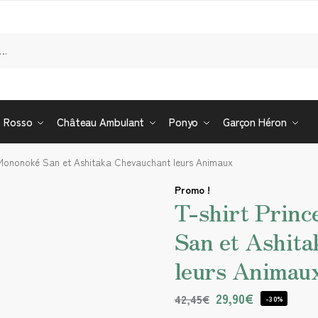
Re
o Rosso
Château Ambulant
Ponyo
Garçon Héron
 Mononoké San et Ashitaka Chevauchant leurs Animaux
Promo !
T-shirt Prin
San et Ashit
leurs Animau
29,90
€
42,45
€
-30%