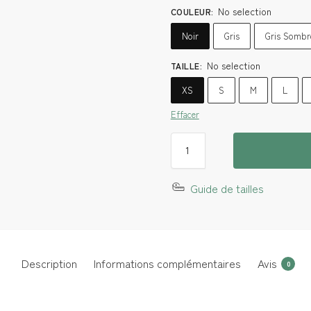
No selection
COULEUR
:
Noir
Gris
Gris Sombr
No selection
TAILLE
:
XS
S
M
L
Effacer
Guide de tailles
Description
Informations complémentaires
Avis
0