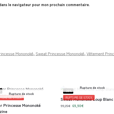
dans le navigateur pour mon prochain commentaire.
rincesse Mononoké
,
Sweat Princesse Mononoké
,
Vêtement Prin
Rupture de stock
%
-30%
Rupture de stock
TURE DE STOCK
RUPTURE DE STOCK
Sweat Mononoké Loup Blanc
r Princesse Mononoké
69,90
€
99,25
€
zine