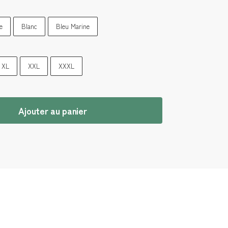
e
Blanc
Bleu Marine
XL
XXL
XXXL
Ajouter au panier