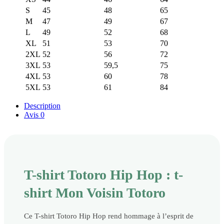
S
45
48
65
M
47
49
67
L
49
52
68
XL
51
53
70
2XL
52
56
72
3XL
53
59,5
75
4XL
53
60
78
5XL
53
61
84
Description
Avis
0
T-shirt Totoro Hip Hop : t-
shirt Mon Voisin Totoro
Ce T-shirt Totoro Hip Hop rend hommage à l’esprit de