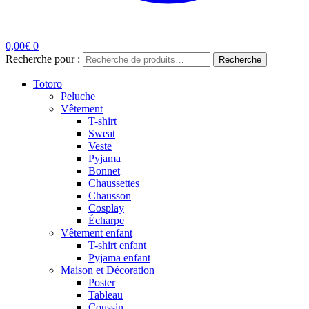
0,00
€
0
Recherche pour :
Recherche
Totoro
Peluche
Vêtement
T-shirt
Sweat
Veste
Pyjama
Bonnet
Chaussettes
Chausson
Cosplay
Écharpe
Vêtement enfant
T-shirt enfant
Pyjama enfant
Maison et Décoration
Poster
Tableau
Coussin