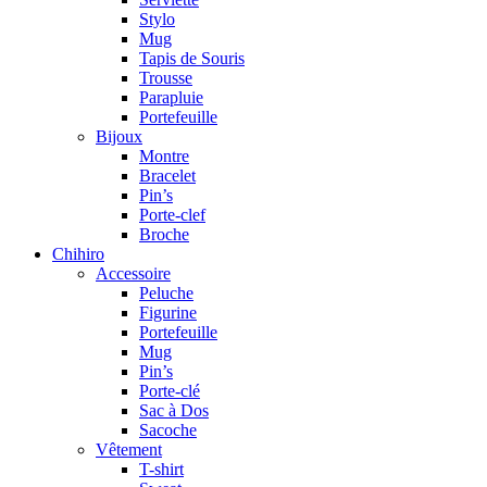
Stylo
Mug
Tapis de Souris
Trousse
Parapluie
Portefeuille
Bijoux
Montre
Bracelet
Pin’s
Porte-clef
Broche
Chihiro
Accessoire
Peluche
Figurine
Portefeuille
Mug
Pin’s
Porte-clé
Sac à Dos
Sacoche
Vêtement
T-shirt