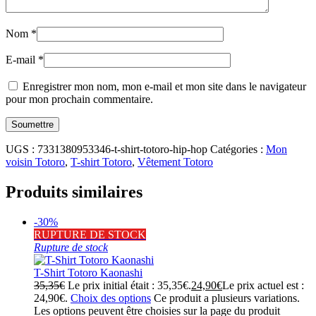
Nom
*
E-mail
*
Enregistrer mon nom, mon e-mail et mon site dans le navigateur
pour mon prochain commentaire.
UGS :
7331380953346-t-shirt-totoro-hip-hop
Catégories :
Mon
voisin Totoro
,
T-shirt Totoro
,
Vêtement Totoro
Produits similaires
-30%
RUPTURE DE STOCK
Rupture de stock
T-Shirt Totoro Kaonashi
35,35
€
Le prix initial était : 35,35€.
24,90
€
Le prix actuel est :
24,90€.
Choix des options
Ce produit a plusieurs variations.
Les options peuvent être choisies sur la page du produit