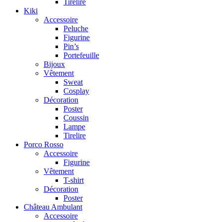
Tirelire
Kiki
Accessoire
Peluche
Figurine
Pin’s
Portefeuille
Bijoux
Vêtement
Sweat
Cosplay
Décoration
Poster
Coussin
Lampe
Tirelire
Porco Rosso
Accessoire
Figurine
Vêtement
T-shirt
Décoration
Poster
Château Ambulant
Accessoire