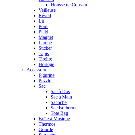
Housse de Coussin
Veilleuse
Réveil
Lit
Pouf
Plaid
Magnet
Lampe
Sticker
Tapis
Tirelire
Horloge
Accessoire
Figurine
Puzzle
Sac
Sac à Dos
Sac à Main
Sacoche
Sac Isotherme
Tote Bag
Boîte à Musique
Thermos
Gourde
Serviette