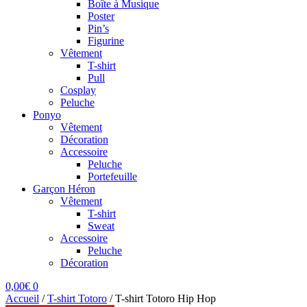
Boîte à Musique
Poster
Pin’s
Figurine
Vêtement
T-shirt
Pull
Cosplay
Peluche
Ponyo
Vêtement
Décoration
Accessoire
Peluche
Portefeuille
Garçon Héron
Vêtement
T-shirt
Sweat
Accessoire
Peluche
Décoration
0,00
€
0
Accueil
/
T-shirt Totoro
/
T-shirt Totoro Hip Hop