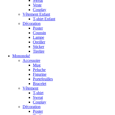
Sweat
Veste
Cosplay
Vêtement Enfant
T-shirt Enfant
Décoration
Poster
Coussin
Lampe
Oreiller
Sticker
Tirelire
Mononoké
Accessoire
Mug
Peluche
Figurine
Portefeuilles
Bracelet
Vêtement
T-shirt
Sweat
Cosplay
Décoration
Poster