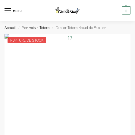
0
MENU
Accueil
Mon voisin Totoro
Tablier Totoro Nœud de Papillon
/
/
RUPTURE DE STOCK