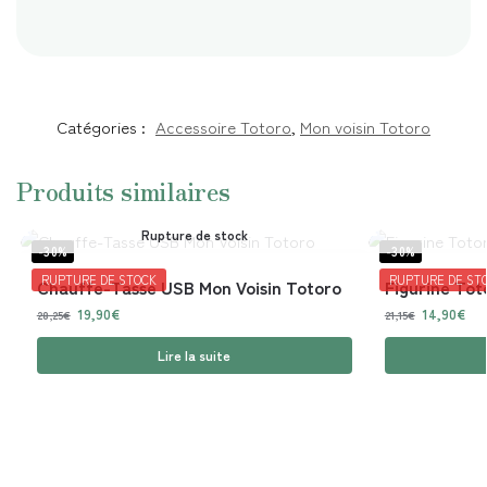
Catégories :
Accessoire Totoro
,
Mon voisin Totoro
Produits similaires
Rupture de stock
-30%
-30%
RUPTURE DE STOCK
RUPTURE DE ST
Chauffe-Tasse USB Mon Voisin Totoro
Figurine Tot
19,90
€
14,90
€
28,25
€
21,15
€
Lire la suite