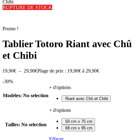
Chibi
RUPTURE DE STOCK
Promo !
Tablier Totoro Riant avec Chû
et Chibi
19,90
€
–
29,90
€
Plage de prix : 19,90€ à 29,90€
-30%
+ d'options
Modèles
:
No selection
Riant avec Chû et Chibi
+ d'options
50 cm x 75 cm
Tailles
:
No selection
68 cm x 95 cm
Effacer