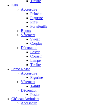
Tirelire
Kiki
Accessoire
Peluche
Figurine
Pin’s
Portefeuille
Bijoux
Vêtement
Sweat
Cosplay
Décoration
Poster
Coussin
Lampe
Tirelire
Porco Rosso
Accessoire
Figurine
Vêtement
T-shirt
Décoration
Poster
Château Ambulant
Accessoire