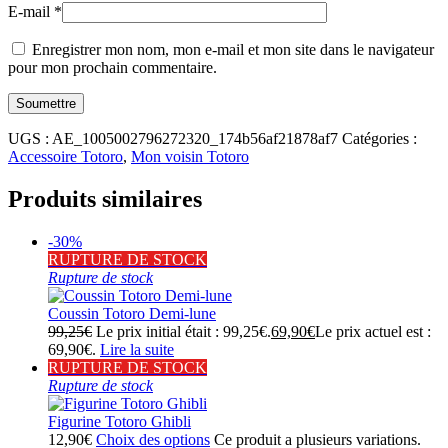
E-mail
*
Enregistrer mon nom, mon e-mail et mon site dans le navigateur
pour mon prochain commentaire.
UGS :
AE_1005002796272320_174b56af21878af7
Catégories :
Accessoire Totoro
,
Mon voisin Totoro
Produits similaires
-30%
RUPTURE DE STOCK
Rupture de stock
Coussin Totoro Demi-lune
99,25
€
Le prix initial était : 99,25€.
69,90
€
Le prix actuel est :
69,90€.
Lire la suite
RUPTURE DE STOCK
Rupture de stock
Figurine Totoro Ghibli
12,90
€
Choix des options
Ce produit a plusieurs variations.