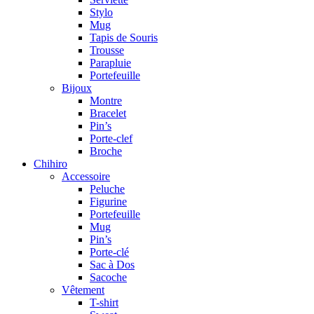
Stylo
Mug
Tapis de Souris
Trousse
Parapluie
Portefeuille
Bijoux
Montre
Bracelet
Pin’s
Porte-clef
Broche
Chihiro
Accessoire
Peluche
Figurine
Portefeuille
Mug
Pin’s
Porte-clé
Sac à Dos
Sacoche
Vêtement
T-shirt