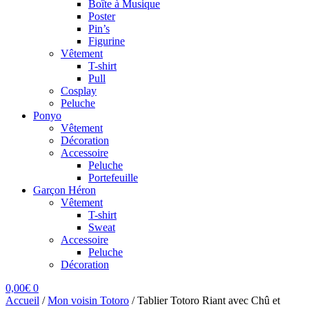
Boîte à Musique
Poster
Pin’s
Figurine
Vêtement
T-shirt
Pull
Cosplay
Peluche
Ponyo
Vêtement
Décoration
Accessoire
Peluche
Portefeuille
Garçon Héron
Vêtement
T-shirt
Sweat
Accessoire
Peluche
Décoration
0,00
€
0
Accueil
/
Mon voisin Totoro
/
Tablier Totoro Riant avec Chû et