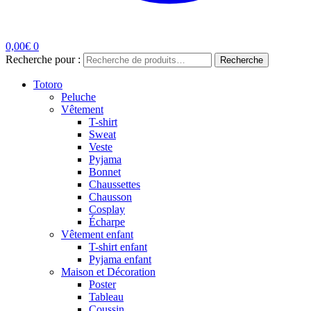
0,00
€
0
Recherche pour :
Recherche
Totoro
Peluche
Vêtement
T-shirt
Sweat
Veste
Pyjama
Bonnet
Chaussettes
Chausson
Cosplay
Écharpe
Vêtement enfant
T-shirt enfant
Pyjama enfant
Maison et Décoration
Poster
Tableau
Coussin