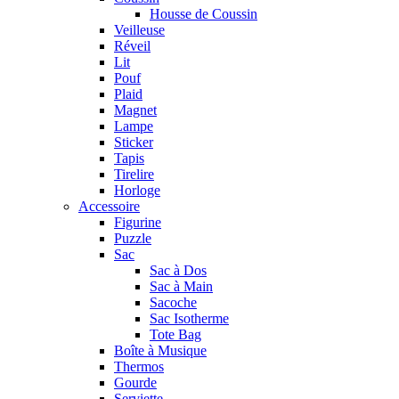
Housse de Coussin
Veilleuse
Réveil
Lit
Pouf
Plaid
Magnet
Lampe
Sticker
Tapis
Tirelire
Horloge
Accessoire
Figurine
Puzzle
Sac
Sac à Dos
Sac à Main
Sacoche
Sac Isotherme
Tote Bag
Boîte à Musique
Thermos
Gourde
Serviette