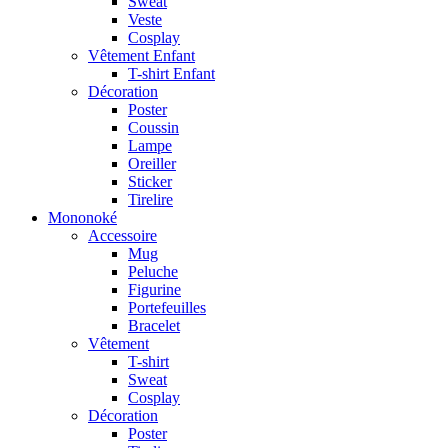
Sweat
Veste
Cosplay
Vêtement Enfant
T-shirt Enfant
Décoration
Poster
Coussin
Lampe
Oreiller
Sticker
Tirelire
Mononoké
Accessoire
Mug
Peluche
Figurine
Portefeuilles
Bracelet
Vêtement
T-shirt
Sweat
Cosplay
Décoration
Poster