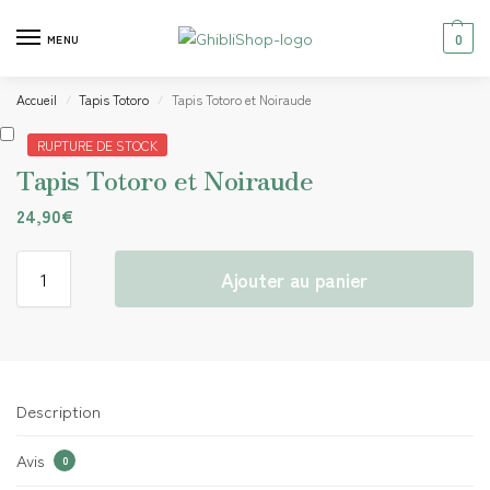
0
MENU
Accueil
Tapis Totoro
Tapis Totoro et Noiraude
/
/
RUPTURE DE STOCK
Tapis Totoro et Noiraude
24,90
€
Ajouter au panier
Description
Avis
0