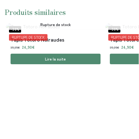
Produits similaires
Rupture de stock
-30%
-30%
RUPTURE DE STOCK
RUPTURE DE ST
Tapis Totoro Noiraudes
Tapis Totoro
24,90
€
24,90
€
35,35
€
35,35
€
Lire la suite