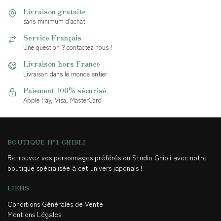
Livraison gratuite
sans minimum d'achat
Service Français
Une question ? contactez nous !
Livraison hors France
Livraison dans le monde entier
Paiement 100% sécurisé
Apple Pay, Visa, MasterCard
BOUTIQUE N°1 GHIBLI
Retrouvez vos personnages préférés du Studio Ghibli avec notre
boutique spécialisée à cet univers japonais !
LIENS
Conditions Générales de Vente
Mentions Légales