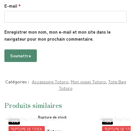
E-mail
*
Enregistrer mon nom, mon e-mail et mon site dans le
navigateur pour mon prochain commentaire.
Catégories :
Accessoire Totoro
,
Mon voisin Totoro
,
Tote Bag
Totoro
Produits similaires
Rupture de stock
-29%
-13%
RUPTURE DE STOCK
RUPTURE DE ST
Tote Bag Totoro Totoro
Tote Bag Per