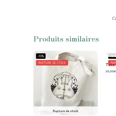
Ca
Produits similaires
-13%
-13
RUPTURE DE STOCK
RUP
Tote 
29,90
€
Rupture de stock