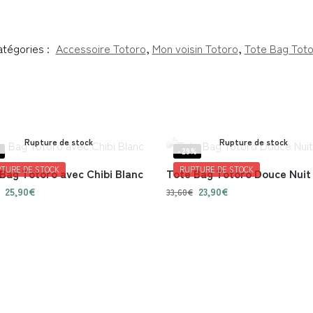
tégories :
Accessoire Totoro
,
Mon voisin Totoro
,
Tote Bag Tot
Rupture de stock
Rupture de stock
%
-29%
TURE DE STOCK
RUPTURE DE STOCK
Bag Totoro avec Chibi Blanc
Tote Bag Totoro Douce Nuit
25,90
€
23,90
€
33,60
€