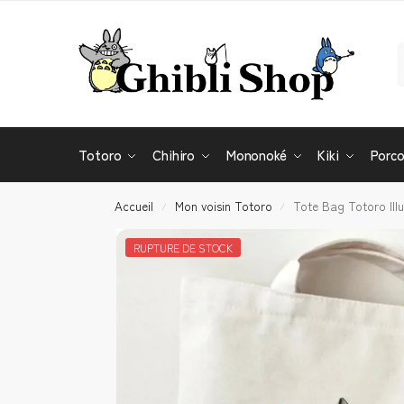
Totoro
Chihiro
Mononoké
Kiki
Porc
Accueil
Mon voisin Totoro
Tote Bag Totoro Illu
/
/
RUPTURE DE STOCK