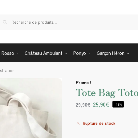
Re
o Rosso
Château Ambulant
Ponyo
Garçon Héron
stration
Promo !
Tote Bag Toto
25,90
€
29,90
€
-13%
Rupture de stock