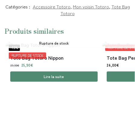
Catégories :
Accessoire Totoro
,
Mon voisin Totoro
,
Tote Bag
Totoro
Produits similaires
Rupture de stock
-13%
RUPTURE DE ST
RUPTURE DE STOCK
Tote Bag Totoro Nippon
Tote Bag Per
25,90
€
24,00
€
29,90
€
Lire la suite