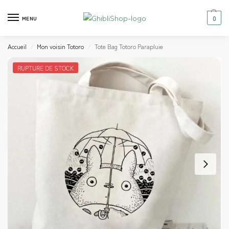
0
MENU
Accueil
Mon voisin Totoro
Tote Bag Totoro Parapluie
/
/
RUPTURE DE STOCK