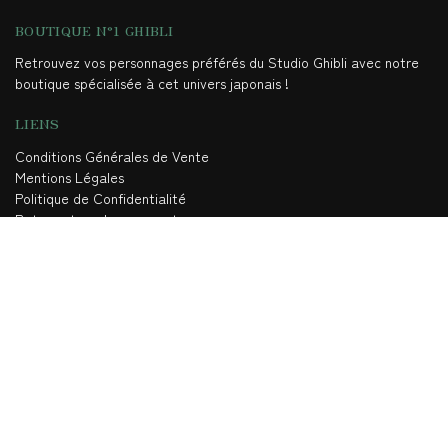
BOUTIQUE N°1 GHIBLI
Retrouvez vos personnages préférés du Studio Ghibli avec notre
boutique spécialisée à cet univers japonais !
LIENS
Conditions Générales de Vente
Mentions Légales
Politique de Confidentialité
Retour et remboursement
AUTRE
Contact
Blog
Qui sommes-nous
Partenariat
NOUS CONTACTER
Par mail
: contact@ghiblishop.fr
Par téléphone
: +33 7 56 98 18 19